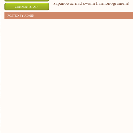
zapanować nad swoim harmonogramem!
ON
COMMENTS OFF
SZTUKA
POSTED BY ADMIN
EFEKTYWNEGO
ZARZĄDZANIA
CZASEM
W
PRACY
ZDALNEJ