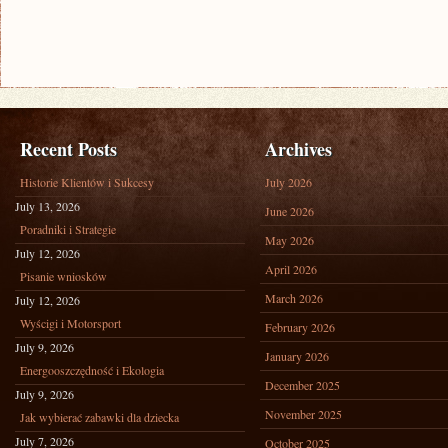
Recent Posts
Archives
Historie Klientów i Sukcesy
July 2026
July 13, 2026
June 2026
Poradniki i Strategie
May 2026
July 12, 2026
April 2026
Pisanie wniosków
March 2026
July 12, 2026
Wyścigi i Motorsport
February 2026
July 9, 2026
January 2026
Energooszczędność i Ekologia
December 2025
July 9, 2026
November 2025
Jak wybierać zabawki dla dziecka
July 7, 2026
October 2025