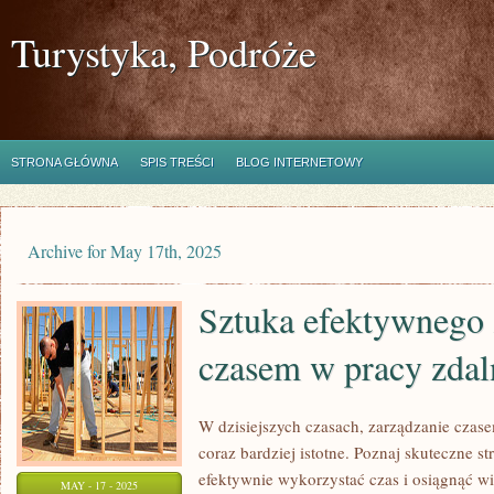
Turystyka, Podróże
STRONA GŁÓWNA
SPIS TREŚCI
BLOG INTERNETOWY
Archive for May 17th, 2025
Sztuka efektywnego 
czasem w pracy zdal
W dzisiejszych czasach, zarządzanie czase
coraz bardziej istotne. Poznaj skuteczne s
efektywnie wykorzystać czas i osiągnąć w
MAY - 17 - 2025