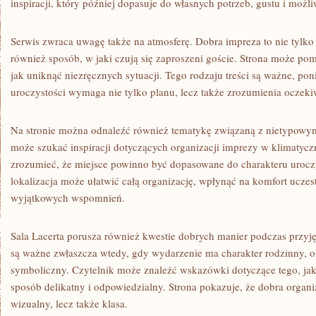
inspiracji, który później dopasuje do własnych potrzeb, gustu i możli
Serwis zwraca uwagę także na atmosferę. Dobra impreza to nie tylko s
również sposób, w jaki czują się zaproszeni goście. Strona może po
jak uniknąć niezręcznych sytuacji. Tego rodzaju treści są ważne, po
uroczystości wymaga nie tylko planu, lecz także zrozumienia oczeki
Na stronie można odnaleźć również tematykę związaną z nietypowymi
może szukać inspiracji dotyczących organizacji imprezy w klimatyc
zrozumieć, że miejsce powinno być dopasowane do charakteru urocz
lokalizacja może ułatwić całą organizację, wpłynąć na komfort uczest
wyjątkowych wspomnień.
Sala Lacerta porusza również kwestie dobrych manier podczas przyjęć
są ważne zwłaszcza wtedy, gdy wydarzenie ma charakter rodzinny, of
symboliczny. Czytelnik może znaleźć wskazówki dotyczące tego, ja
sposób delikatny i odpowiedzialny. Strona pokazuje, że dobra organiz
wizualny, lecz także klasa.