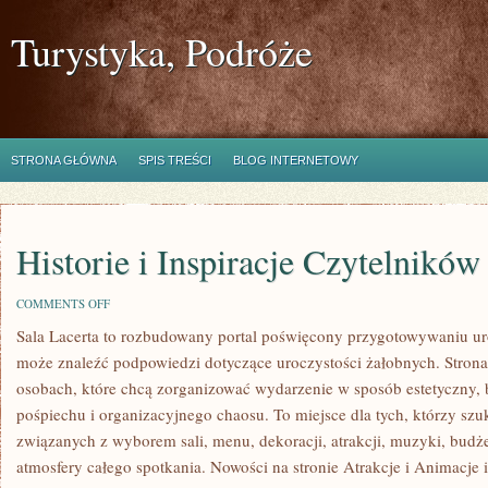
Turystyka, Podróże
STRONA GŁÓWNA
SPIS TREŚCI
BLOG INTERNETOWY
Historie i Inspiracje Czytelników
ON
COMMENTS OFF
HISTORIE
Sala Lacerta to rozbudowany portal poświęcony przygotowywaniu uro
I
INSPIRACJE
może znaleźć podpowiedzi dotyczące uroczystości żałobnych. Strona
CZYTELNIKÓW
osobach, które chcą zorganizować wydarzenie w sposób estetyczny,
pośpiechu i organizacyjnego chaosu. To miejsce dla tych, którzy sz
związanych z wyborem sali, menu, dekoracji, atrakcji, muzyki, budż
atmosfery całego spotkania. Nowości na stronie Atrakcje i Animacje 