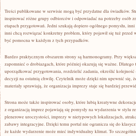
Treści publikowane w serwisie mogą być przydatne dla świadków. St
inspirować różne grupy odbiorców i odpowiadać na potrzeby osób zn
etapach przygotowań. Jedni szukają dopiero ogólnego pomysłu, inni p
inni chcą rozwiązać konkretny problem, który pojawił się tuż przed
być pomocna w każdym z tych przypadków.
Bardzo praktycznym obszarem strony są harmonogramy. Przy więks
zapomnieć o drobiazgach, które później okazują się ważne. Dlatego 
uporządkować przygotowania, rozdzielić zadania, określić kolejność
decyzji na ostatnią chwilę. Czytelnik może dzięki nim upewnić się, ż
materiały sprawiają, że organizacja imprezy staje się bardziej przew
Strona może także inspirować osoby, które lubią kreatywne dekora
z organizacją imprez pojawiają się pomysły na wydarzenia w stylu re
plenerowe uroczystości, imprezy w nietypowych lokalizacjach, atrakcj
zabawy integracyjne. Dzięki temu portal nie ogranicza się do klasyc
że każde wydarzenie może mieć indywidualny klimat. To szczególnie