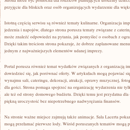
Strona może być pomocna dla rodziców planujących urodziny dzieci
przyjęcie dla bliskich oraz osób organizujących wydarzenie dla wię
Istotną częścią serwisu są również tematy kulinarne. Organizacja im
jedzenia i napojów, dlatego strona porusza tematy związane z cater
może znaleźć odpowiedzi na pytania, jak pomyśleć o osobach z ogra
Dzięki takim treściom strona pokazuje, że dobrze zaplanowane menu j
jednym z najważniejszych elementów udanej imprezy.
Portal porusza również temat wydatków związanych z organizacją i
dowiedzieć się, jak porównać oferty. W artykułach mogą pojawiać si
wynajmu sali, cateringu, dekoracji, atrakcji, oprawy muzycznej, fo
dla gości. Strona pomaga spojrzeć na organizację wydarzenia nie tylk
ale też od strony domowego budżetu. Dzięki temu jest przydatna dla
piękną uroczystość bez niepotrzebnego nadwyrężania finansów.
Na stronie ważne miejsce zajmują także animacje. Sala Lacerta pokaz
mogą przełamać pierwsze lody. Wśród poruszanych tematów mogą poj