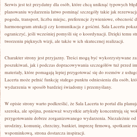
Serwis jest też przydatny dla osób, które chcą uniknąć typowych bł
planowaniu wydarzenia łatwo pominąć szczegóły takie jak rezerwacja
pogoda, transport, liczba miejsc, preferencje żywieniowe, obecność d
harmonogram atrakcji czy komunikacja z gośćmi. Sala Lacerta poka
ograniczyć, jeśli wcześniej pomyśli się o koordynacji. Dzięki temu 
tworzeniu pięknych wizji, ale także w ich skutecznej realizacji.
Charakter strony jest przyjazny. Treści mogą być wykorzystywane z
poszukiwań, jak i podczas dopracowywania szczegółów tuż przed imp
materiały, które pomagają lepiej przygotować się do rozmów z usług
Lacerta może pełnić funkcję stałego punktu odniesienia dla osób, kt
wydarzenia w sposób bardziej świadomy i przemyślany.
W opisie strony warto podkreślić, że Sala Lacerta to portal dla planu
szeroka, ale spójna, ponieważ wszystkie artykuły koncentrują się w
przygotowaniu dobrze zorganizowanego wydarzenia. Niezależnie od t
urodziny, komunię, chrzciny, bankiet, imprezę firmową, spotkanie r
wspominkową, strona dostarcza inspiracji.