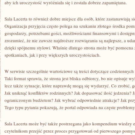
aby ich uroczystość wyróżniała się i została dobrze zapamiętana.
Sala Lacerta to również dobre miejsce dla osób, które zastanawiają s
Organizacja przyjęcia często polega na szukaniu złotego środka po
gospodarzy, potrzebami gości, możliwościami finansowymi i dostęp
zrozumieć, że nie zawsze najdroższe rozwiązania są najlepsze, a ud
dzięki spójnemu stylowi. Właśnie dlatego strona może być pomocn
spotkaniach, jak i przy większych uroczystościach.
W serwisie szczególnie wartościowe są treści dotyczące codziennyc
Taki format sprawia, że strona jest bliska odbiorcy, bo nie opisuje w
lecz także sytuacje, które naprawdę mogą się wydarzyć. Co zrobić, g
Jak uniknąć konfliktów rodzinnych? Jak dopasować ilość jedzenia? J
ograniczonym budżetem? Jak wybrać odpowiednie atrakcje? Jak prz
Tego typu pytania pokazują, że portal odpowiada na częste problemy
Sala Lacerta może być także postrzegana jako kompendium wiedzy 
czytelnikom przejść przez proces przygotowań od pierwszego pomysł