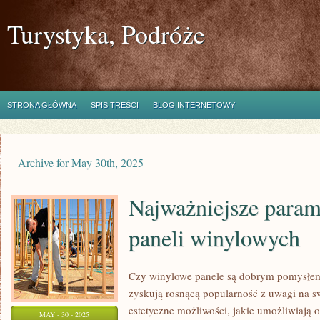
Turystyka, Podróże
STRONA GŁÓWNA
SPIS TREŚCI
BLOG INTERNETOWY
Archive for May 30th, 2025
Najważniejsze param
paneli winylowych
Czy winylowe panele są dobrym pomysłem
zyskują rosnącą popularność z uwagi na s
estetyczne możliwości, jakie umożliwiają
MAY - 30 - 2025