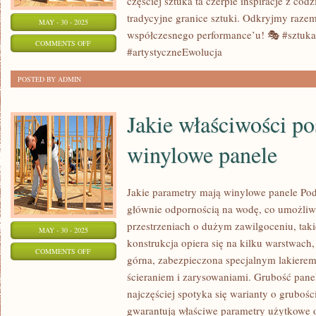
częściej sztuka ta czerpie inspiracje z co
tradycyjne granice sztuki. Odkryjmy razem
MAY - 30 - 2025
współczesnego performance’u! 🎭 #sztuk
ON
COMMENTS OFF
#artystyczneEwolucja
EWOLUCJA
SZTUKI:
POSTED BY ADMIN
WSPÓŁCZESNA
SZTUKA
Jakie właściwości po
PERFORMANCE
winylowe panele
Jakie parametry mają winylowe panele Pod
głównie odpornością na wodę, co umożliw
przestrzeniach o dużym zawilgoceniu, taki
MAY - 30 - 2025
konstrukcja opiera się na kilku warstwach, 
ON
COMMENTS OFF
górna, zabezpieczona specjalnym lakierem
JAKIE
ścieraniem i zarysowaniami. Grubość paneli
WŁAŚCIWOŚCI
najczęściej spotyka się warianty o grubośc
POSIADAJĄ
gwarantują właściwe parametry użytkowe o