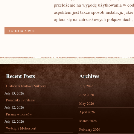
WINYLOWE
przełożenie na wygodę użytkowania w cod
PANELE
aspektem jest także sposób instalacji, ja
opiera się na zatrzaskowych połączeniach
POSTED BY ADMIN
Recent Posts
Archives
Historie Klientów i Sukcesy
July 2026
July 13, 2026
June 2026
Poradniki i Strategie
May 2026
July 12, 2026
April 2026
Pisanie wniosków
March 2026
July 12, 2026
Wyścigi i Motorsport
February 2026