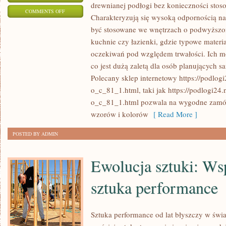
drewnianej podłogi bez konieczności stoso
ON
COMMENTS OFF
Charakteryzują się wysoką odpornością na
NAJWAŻNIEJSZE
być stosowane we wnętrzach o podwyższone
PARAMETRY
kuchnie czy łazienki, gdzie typowe materia
TECHNICZNE
oczekiwań pod względem trwałości. Ich mon
PANELI
co jest dużą zaletą dla osób planujących 
WINYLOWYCH
Polecany sklep internetowy https://podlog
o_c_81_1.html, taki jak https://podlogi24
o_c_81_1.html pozwala na wygodne zamów
wzorów i kolorów
[ Read More ]
POSTED BY ADMIN
Ewolucja sztuki: Ws
sztuka performance
Sztuka performance od lat błyszczy w świa