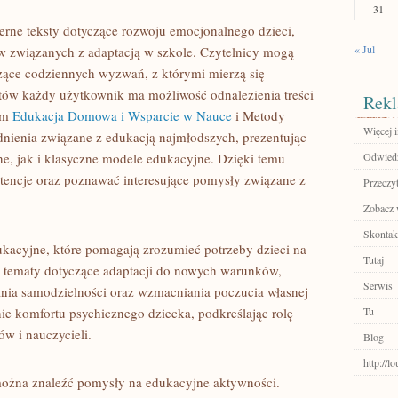
31
erne teksty dotyczące rozwoju emocjonalnego dzieci,
« Jul
ów związanych z adaptacją w szkole. Czytelnicy mogą
zące codziennych wyzwań, z którymi mierzą się
ów każdy użytkownik ma możliwość odnalezienia treści
Rekl
am
Edukacja Domowa i Wsparcie w Nauce
i Metody
Więcej i
nienia związane z edukacją najmłodszych, prezentując
, jak i klasyczne modele edukacyjne. Dzięki temu
Odwiedź 
encje oraz poznawać interesujące pomysły związane z
Przeczyt
Zobacz w
Skontakt
ukacyjne, które pomagają zrozumieć potrzeby dzieci na
Tutaj
j tematy dotyczące adaptacji do nowych warunków,
Serwis
jania samodzielności oraz wzmacniania poczucia własnej
ie komfortu psychicznego dziecka, podkreślając rolę
Tu
w i nauczycieli.
Blog
http://
 można znaleźć pomysły na edukacyjne aktywności.