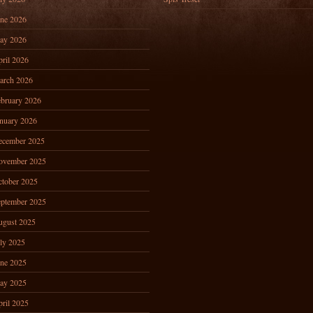
ne 2026
ay 2026
ril 2026
arch 2026
bruary 2026
nuary 2026
ecember 2025
ovember 2025
tober 2025
ptember 2025
ugust 2025
ly 2025
ne 2025
ay 2025
ril 2025