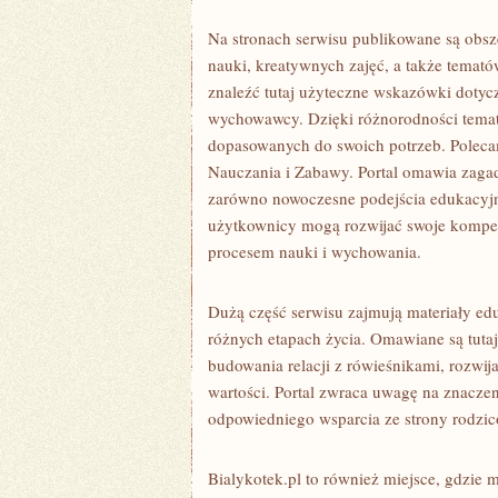
Na stronach serwisu publikowane są obsz
nauki, kreatywnych zajęć, a także temat
znaleźć tutaj użyteczne wskazówki dotyc
wychowawcy. Dzięki różnorodności temat
dopasowanych do swoich potrzeb. Polec
Nauczania i Zabawy. Portal omawia zagad
zarówno nowoczesne podejścia edukacyjne
użytkownicy mogą rozwijać swoje kompet
procesem nauki i wychowania.
Dużą część serwisu zajmują materiały ed
różnych etapach życia. Omawiane są tuta
budowania relacji z rówieśnikami, rozwi
wartości. Portal zwraca uwagę na znaczen
odpowiedniego wsparcia ze strony rodzicó
Bialykotek.pl to również miejsce, gdzie