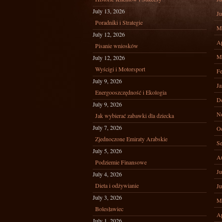
July 13, 2026
Ju
Poradniki i Strategie
M
July 12, 2026
Ap
Pisanie wniosków
M
July 12, 2026
Wyścigi i Motorsport
Fe
July 9, 2026
Ja
Energooszczędność i Ekologia
D
July 9, 2026
N
Jak wybierać zabawki dla dziecka
July 7, 2026
Oc
Zjednoczone Emiraty Arabskie
Se
July 5, 2026
A
Podziemie Finansowe
Ju
July 4, 2026
Dieta i odżywianie
Ju
July 3, 2026
M
Bolesławiec
Ap
July 1, 2026