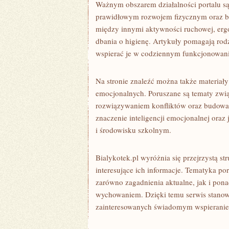
Ważnym obszarem działalności portalu są
prawidłowym rozwojem fizycznym oraz 
między innymi aktywności ruchowej, erg
dbania o higienę. Artykuły pomagają rod
wspierać je w codziennym funkcjonowan
Na stronie znaleźć można także materiał
emocjonalnych. Poruszane są tematy zwią
rozwiązywaniem konfliktów oraz budowani
znaczenie inteligencji emocjonalnej oraz
i środowisku szkolnym.
Bialykotek.pl wyróżnia się przejrzystą 
interesujące ich informacje. Tematyka por
zarówno zagadnienia aktualne, jak i pon
wychowaniem. Dzięki temu serwis stanow
zainteresowanych świadomym wspieranie