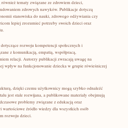
 również tematy związane ze zdrowiem dzieci,
budowaniem zdrowych nawyków. Publikacje dotyczą
onomii stanowiska do nauki, zdrowego odżywiania czy
zicom lepiej zrozumieć potrzeby swoich dzieci oraz
iu.
y dotyczące rozwoju kompetencji społecznych i
zane z komunikacją, empatią, współpracą,
em relacji. Autorzy publikacji zwracają uwagę na
 jej wpływ na funkcjonowanie dziecka w grupie rówieśniczej
strukturą, dzięki czemu użytkownicy mogą szybko odnaleźć
talu jest stale rozwijana, a publikowane materiały obejmują
adczasowe problemy związane z edukacją oraz
i wartościowe źródło wiedzy dla wszystkich osób
m rozwoju dzieci.