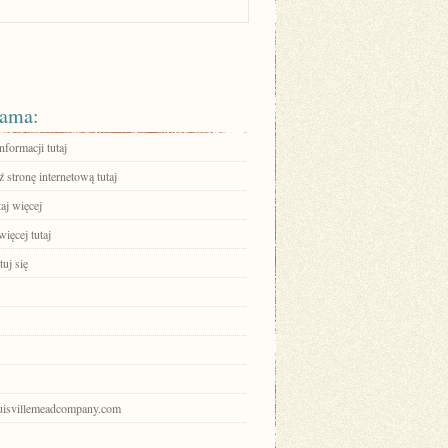
ama:
nformacji tutaj
stronę internetową tutaj
aj więcej
ięcej tutaj
uj się
louisvillemeadcompany.com