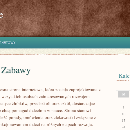
e
ERNETOWY
i Zabawy
Kale
sna strona internetowa, która została zaprojektowana z
M
e wszystkich osobach zainteresowanych rozwojem
atyce żłobków, przedszkoli oraz szkół, dostarczając
3
re chcą pomagać dzieciom w nauce. Strona stanowi
10
eźć porady, omówienia oraz ciekawostki związane z
17
kcjonowaniem dzieci na różnych etapach rozwoju.
24