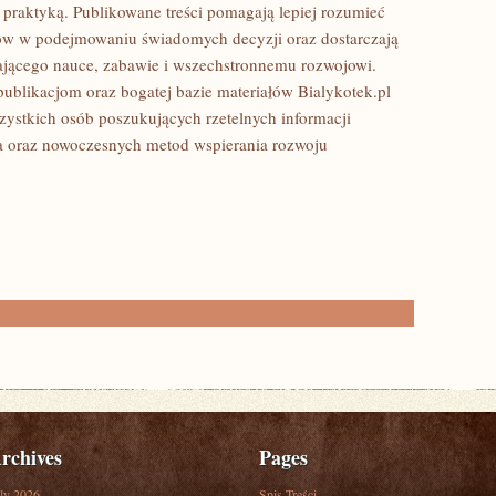
z praktyką. Publikowane treści pomagają lepiej rozumieć
ców w podejmowaniu świadomych decyzji oraz dostarczają
yjającego nauce, zabawie i wszechstronnemu rozwojowi.
publikacjom oraz bogatej bazie materiałów Bialykotek.pl
ystkich osób poszukujących rzetelnych informacji
ia oraz nowoczesnych metod wspierania rozwoju
rchives
Pages
ly 2026
Spis Treści