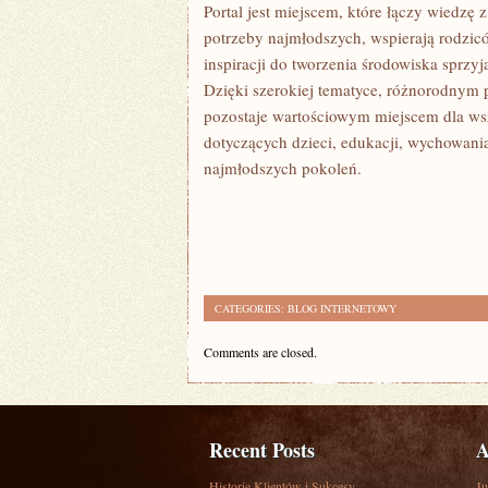
Portal jest miejscem, które łączy wiedzę 
potrzeby najmłodszych, wspierają rodzi
inspiracji do tworzenia środowiska sprz
Dzięki szerokiej tematyce, różnorodnym 
pozostaje wartościowym miejscem dla wsz
dotyczących dzieci, edukacji, wychowan
najmłodszych pokoleń.
CATEGORIES:
BLOG INTERNETOWY
Comments are closed.
Recent Posts
A
Historie Klientów i Sukcesy
Ju