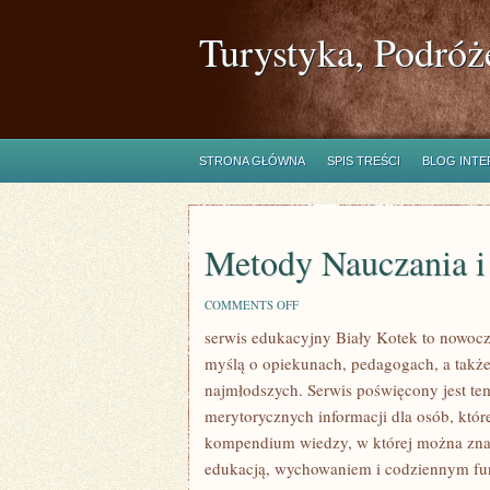
Turystyka, Podróż
STRONA GŁÓWNA
SPIS TREŚCI
BLOG INT
Metody Nauczania 
ON
COMMENTS OFF
METODY
serwis edukacyjny Biały Kotek to nowocze
NAUCZANIA
I
myślą o opiekunach, pedagogach, a takż
ZABAWY
najmłodszych. Serwis poświęcony jest tem
merytorycznych informacji dla osób, któ
kompendium wiedzy, w której można znal
edukacją, wychowaniem i codziennym fun