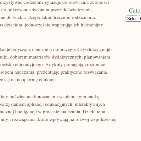
orzystywać codzienne sytuacje do rozwijania zdolności
Cate
i do odkrywania świata poprzez doświadczenia,
e do wieku. Dzięki takim treściom rodzice oraz
Categories
as dzieciom, jednocześnie wspierając ich harmonijny
ikacje dotyczące nauczania domowego. Czytelnicy znajdą
 nauki, doborem materiałów dydaktycznych, planowaniem
dowiska edukacyjnego. Artykuły pomagają zrozumieć
sobem nauczania, prezentując praktyczne rozwiązania
 się na taką formę edukacji.
eriały poświęcone innowacjom wspierającym naukę.
orzystaniem aplikacji edukacyjnych, interaktywnych
tucznej inteligencji w procesie nauczania. Dzięki temu
ndy i rozwiązania, które wpływają na rozwój współczesnej