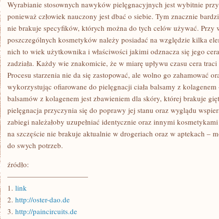
ŚWIADKAMI
Wyrabianie stosownych nawyków pielęgnacyjnych jest wybitnie prz
PRZENIKA
ponieważ człowiek nauczony jest dbać o siebie. Tym znacznie bardzie
NA
BEZ
nie brakuje specyfików, których można do tych celów używać. Przy
MAŁA
poszczególnych kosmetyków należy posiadać na względzie kilka elem
KAŻDĄ
SFERĘ
nich to wiek użytkownika i właściwości jakimi odznacza się jego cera
ŻYCIA
zadziała. Każdy wie znakomicie, że w miarę upływu czasu cera traci 
Procesu starzenia nie da się zastopować, ale wolno go zahamować ora
wykorzystując ofiarowane do pielęgnacji ciała balsamy z kolagenem 
balsamów z kolagenem jest zbawieniem dla skóry, której brakuje gię
pielęgnacja przyczynia się do poprawy jej stanu oraz wyglądu wspie
zabiegi należałoby uzupełniać identycznie oraz innymi kosmetykami
na szczęście nie brakuje aktualnie w drogeriach oraz w aptekach – 
do swych potrzeb.
źródło:
———————————
1.
link
2.
http://oster-dao.de
3.
http://paincircuits.de