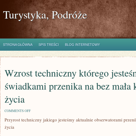
Turystyka, Podróże
STRONA GŁÓWNA
SPIS TREŚCI
BLOG INTERNETOWY
Wzrost techniczny którego jeste
świadkami przenika na bez mała k
życia
ON
COMMENTS OFF
WZROST
Przyrost techniczny jakiego jesteśmy aktualnie obserwatorami przen
TECHNICZNY
KTÓREGO
życia
JESTEŚMY
CHWILOWO