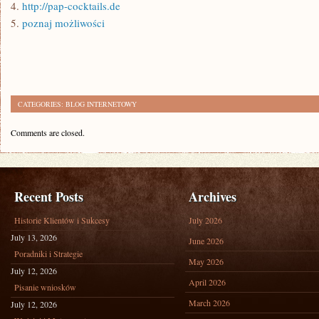
4.
http://pap-cocktails.de
5.
poznaj możliwości
CATEGORIES:
BLOG INTERNETOWY
Comments are closed.
Recent Posts
Archives
Historie Klientów i Sukcesy
July 2026
July 13, 2026
June 2026
Poradniki i Strategie
May 2026
July 12, 2026
April 2026
Pisanie wniosków
March 2026
July 12, 2026