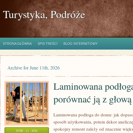
Turystyka, Podróże
STRONA GŁÓWNA
SPIS TREŚCI
BLOG INTERNETOWY
Archive for June 11th, 2026
Laminowana podłoga
porównać ją z głową
Laminowana podłoga do domu: jak dopaso
sposób użytkowania, potem dekor aneliczę
spokojny remont zależy od znacznie więks
JUNE - 11 - 2026