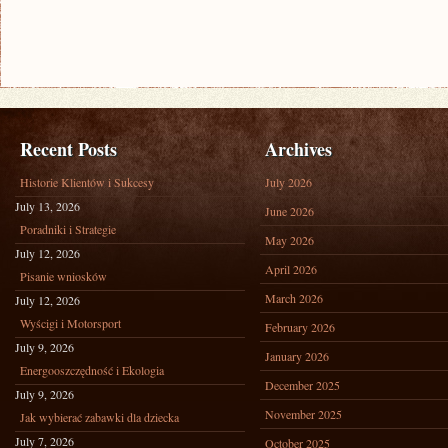
Recent Posts
Archives
Historie Klientów i Sukcesy
July 2026
July 13, 2026
June 2026
Poradniki i Strategie
May 2026
July 12, 2026
April 2026
Pisanie wniosków
March 2026
July 12, 2026
Wyścigi i Motorsport
February 2026
July 9, 2026
January 2026
Energooszczędność i Ekologia
December 2025
July 9, 2026
November 2025
Jak wybierać zabawki dla dziecka
July 7, 2026
October 2025