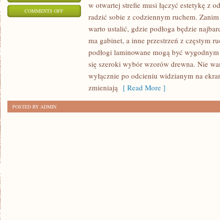
w otwartej strefie musi łączyć estetykę z o
ON
COMMENTS OFF
radzić sobie z codziennym ruchem. Zanim 
LAMINOWANA
warto ustalić, gdzie podłoga będzie najbar
PODŁOGA
ma gabinet, a inne przestrzeń z częstym r
DO
podłogi laminowane mogą być wygodnym r
DOMU:
się szeroki wybór wzorów drewna. Nie war
JAK
wyłącznie po odcieniu widzianym na ekran
PORÓWNAĆ
zmieniają
[ Read More ]
JĄ
POSTED BY ADMIN
Z
GŁOWĄ