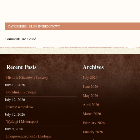
CATEGORIES:
BLOG INTERNETOWY
Comments are closed.
Recent Posts
Archives
Historie Klientów i Sukcesy
July 2026
July 13, 2026
June 2026
Poradniki i Strategie
May 2026
July 12, 2026
April 2026
Pisanie wniosków
March 2026
July 12, 2026
Wyścigi i Motorsport
February 2026
July 9, 2026
January 2026
Energooszczędność i Ekologia