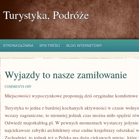
Turystyka, Podróże
STRONA GŁÓWNA
SPIS TREŚCI
BLOG INTERNETOWY
Wyjazdy to nasze zamiłowanie
ON
COMMENTS OFF
WYJAZDY
Miejscowości wypoczynkowe proponują dziś oryginalne komfortowe
TO
NASZE
ZAMIŁOWANIE
Turystyka to jedna z bardziej kochanych aktywności w czasie wolny
wczasy zagraniczne, to niemniej jednak czas można miło spędzić ró
Odwiedź majorkablog.pl. W pewnych momentach wystarczy jedynie 
najciekawsze zabytki architektury oraz cudne krajobrazy odszukać 
Zachodniej, to jednak też o Polska ma dużo ciekawych miejsc, które 