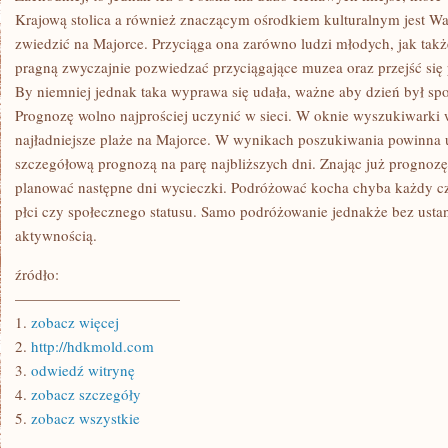
Krajową stolica a również znaczącym ośrodkiem kulturalnym jest W
zwiedzić na Majorce. Przyciąga ona zarówno ludzi młodych, jak także
pragną zwyczajnie pozwiedzać przyciągające muzea oraz przejść si
By niemniej jednak taka wyprawa się udała, ważne aby dzień był spo
Prognozę wolno najprościej uczynić w sieci. W oknie wyszukiwarki 
najładniejsze plaże na Majorce. W wynikach poszukiwania powinna 
szczegółową prognozą na parę najbliższych dni. Znając już prognoz
planować następne dni wycieczki. Podróżować kocha chyba każdy cz
płci czy społecznego statusu. Samo podróżowanie jednakże bez usta
aktywnością.
źródło:
———————————
1.
zobacz więcej
2.
http://hdkmold.com
3.
odwiedź witrynę
4.
zobacz szczegóły
5.
zobacz wszystkie