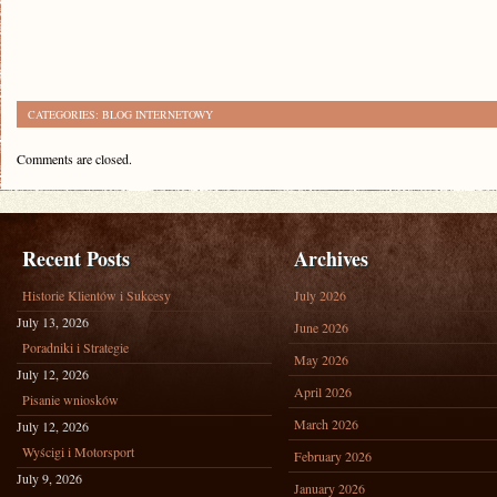
CATEGORIES:
BLOG INTERNETOWY
Comments are closed.
Recent Posts
Archives
Historie Klientów i Sukcesy
July 2026
July 13, 2026
June 2026
Poradniki i Strategie
May 2026
July 12, 2026
April 2026
Pisanie wniosków
March 2026
July 12, 2026
Wyścigi i Motorsport
February 2026
July 9, 2026
January 2026