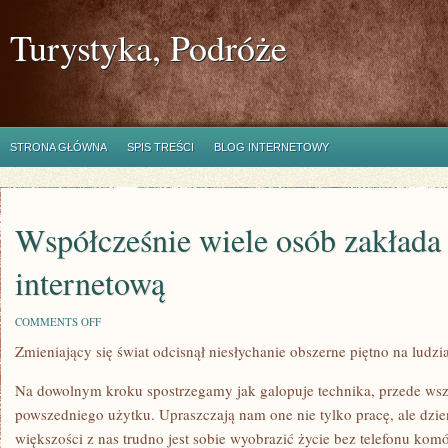
Turystyka, Podróże
STRONA GŁÓWNA
SPIS TREŚCI
BLOG INTERNETOWY
Współcześnie wiele osób zakłada
internetową
ON
COMMENTS OFF
WSPÓŁCZEŚNIE
Zmieniający się świat odcisnął niesłychanie obszerne piętno na ludzi
WIELE
OSÓB
ZAKŁADA
Na dowolnym kroku spostrzegamy jak galopuje technika, przede wsz
WŁASNĄ
WITRYNĘ
powszedniego użytku. Upraszczają nam one nie tylko pracę, ale dzi
INTERNETOWĄ
większości z nas trudno jest sobie wyobrazić życie bez telefonu kom