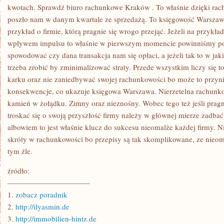
kwotach. Sprawdź biuro rachunkowe Kraków . To właśnie dzięki rac
poszło nam w danym kwartale ze sprzedażą. To księgowość Warszaw
przykład o firmie, którą pragnie się wrogo przejąć. Jeżeli na przyk
wpływem impulsu to właśnie w pierwszym momencie powinniśmy pój
spowodować czy dana transakcja nam się opłaci, a jeżeli tak to w jakim
trzeba zrobić by zminimalizować straty. Przede wszystkim liczy się 
karku oraz nie zaniedbywać swojej rachunkowości bo może to przyn
konsekwencje, co ukazuje księgowa Warszawa. Nierzetelna rachunk
kamień w żołądku. Zimny oraz nieznośny. Wobec tego też jeśli pragni
troskać się o swoją przyszłość firmy należy w głównej mierze zadba
albowiem to jest właśnie klucz do sukcesu nieomalże każdej firmy. N
skróty w rachunkowości bo przepisy są tak skomplikowane, ze nieo
tym źle.
źródło:
———————————
1.
zobacz poradnik
2.
http://ilyasmin.de
3.
http://immobilien-hintz.de