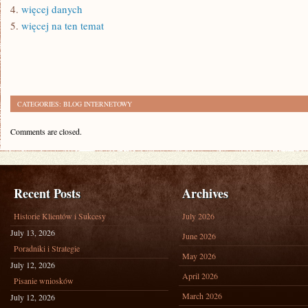
4.
więcej danych
5.
więcej na ten temat
CATEGORIES:
BLOG INTERNETOWY
Comments are closed.
Recent Posts
Archives
Historie Klientów i Sukcesy
July 2026
July 13, 2026
June 2026
Poradniki i Strategie
May 2026
July 12, 2026
April 2026
Pisanie wniosków
March 2026
July 12, 2026