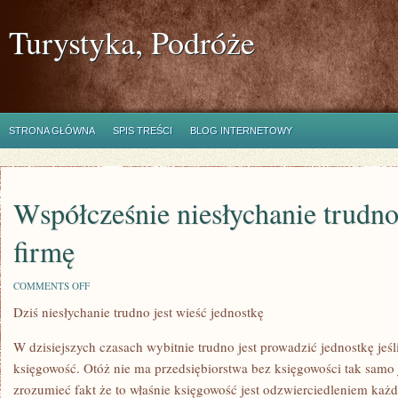
Turystyka, Podróże
STRONA GŁÓWNA
SPIS TREŚCI
BLOG INTERNETOWY
Współcześnie niesłychanie trudno
firmę
ON
COMMENTS OFF
WSPÓŁCZEŚNIE
Dziś niesłychanie trudno jest wieść jednostkę
NIESŁYCHANIE
TRUDNO
JEST
W dzisiejszych czasach wybitnie trudno jest prowadzić jednostkę jeś
PROWADZIĆ
FIRMĘ
księgowość. Otóż nie ma przedsiębiorstwa bez księgowości tak samo 
zrozumieć fakt że to właśnie księgowość jest odzwierciedleniem każ