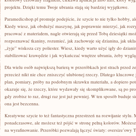
projektu. Dzięki temu Twoje ubrania stają się bardziej wyjątkowe.
Paramedicshop.pl promuje podejście, że szycie to nie tylko hobby, a
Kiedy wiesz, jak obsłużyć maszynę, jak poprawnie mierzyć, jak rozry
pracować z materiałem, nagle otwierają się przed Tobą dziesiątki mo
rozpoznawać tkaniny, rozumieć, jak zachowuje się dzianina, jak układa
„żyje” wiskoza czy poliester. Wiesz, kiedy warto użyć igły do dziani
stabilizować krawędzie i jak wykańczać wnętrze ubrania, żeby wygląd
Dla wielu osób największą barierą w przeróbkach jest strach przed zep
przecież nikt nie chce zniszczyć ulubionej rzeczy. Dlatego kluczowe 
plan, pomiary, próby na podobnym skrawku materiału, a dopiero pote
okazuje się, że rzeczy, które wydawały się skomplikowane, są po pro
gdy zrobisz to raz, drugi raz jest już pewniej. W ten sposób buduje s
ona jest bezcenna.
Kreatywne szycie to też fantastyczna przestrzeń na rozwijanie stylu.
ponadczasowe, ale możesz też pójść w stronę pełną kolorów. Możesz
na wyrafinowanie. Przeróbki pozwalają łączyć światy: oversize’owy T