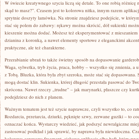
W świecie kreatywnego szycia liczą się detale. To one robią różnicę 
skąd to masz?”. Czasem jest to kolorowa nitka, innym razem aplikacja
sprytnie doszyty lamówka. Na stronie znajdziesz podejście, w któr
stać się polem do zabawy: rękawy można skrócić, dół sukienki moż
kieszenie można dodać. Możesz też eksperymentować z mieszaniem 
dzianina z koronką, a nawet elementy sportowe z eleganckimi akcent
praktyczne, ale też charakterne.
Przerabianie ubrań to także świetny sposób na dopasowanie garderob
Waga, sylwetka, tryb życia, praca, hobby – wszystko się zmienia, a 
z Tobą. Bluzka, która była zbyt szeroka, może stać się dopasowana. S
mogą dostać klin. Sukienka, której długość przestała pasować do Two
skrócona. Nawet rzeczy „trudne” – jak marynarki, płaszcze czy kurtki
podejdziesz do nich z planem.
Ważnym tematem jest też szycie naprawcze, czyli wszystko to, co ra
Rozdarcia, przetarcia, dziurki, pęknięte szwy, zerwane guziki – to co
oznaczać końca. Wystarczy wiedzieć, jak podszyć newralgiczne miejsc
zastosować podkład i jak sprawić, by naprawa była niewidoczna. C
kolorowy cerowany fragment, ciekawa aplikacja albo haft, który wy