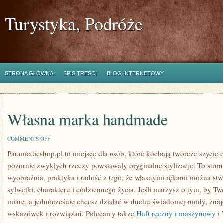
Turystyka, Podróże
STRONA GŁÓWNA
SPIS TREŚCI
BLOG INTERNETOWY
Własna marka handmade
ON
COMMENTS OFF
WŁASNA
Paramedicshop.pl to miejsce dla osób, które kochają twórcze szycie o
MARKA
HANDMADE
pozornie zwykłych rzeczy powstawały oryginalne stylizacje. To strona,
wyobraźnia, praktyka i radość z tego, że własnymi rękami można stwo
sylwetki, charakteru i codziennego życia. Jeśli marzysz o tym, by Tw
miarę, a jednocześnie chcesz działać w duchu świadomej mody, znajd
wskazówek i rozwiązań. Polecamy także
Haft ręczny i maszynowy
i 