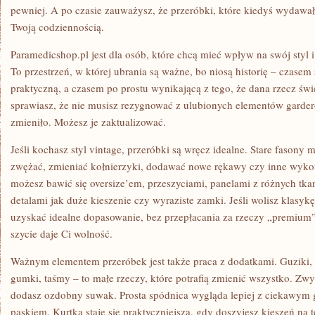
pewniej. A po czasie zauważysz, że przeróbki, które kiedyś wydawały
Twoją codziennością.
Paramedicshop.pl jest dla osób, które chcą mieć wpływ na swój styl 
To przestrzeń, w której ubrania są ważne, bo niosą historię – czase
praktyczną, a czasem po prostu wynikającą z tego, że dana rzecz świe
sprawiasz, że nie musisz rezygnować z ulubionych elementów gardero
zmieniło. Możesz je zaktualizować.
Jeśli kochasz styl vintage, przeróbki są wręcz idealne. Stare fasony
zwężać, zmieniać kołnierzyki, dodawać nowe rękawy czy inne wykończ
możesz bawić się oversize’em, przeszyciami, panelami z różnych tk
detalami jak duże kieszenie czy wyraziste zamki. Jeśli wolisz klasy
uzyskać idealne dopasowanie, bez przepłacania za rzeczy „premium”.
szycie daje Ci wolność.
Ważnym elementem przeróbek jest także praca z dodatkami. Guziki, z
gumki, taśmy – to małe rzeczy, które potrafią zmienić wszystko. Zwy
dodasz ozdobny suwak. Prosta spódnica wygląda lepiej z ciekawym
paskiem. Kurtka staje się praktyczniejsza, gdy doszyjesz kieszeń na t