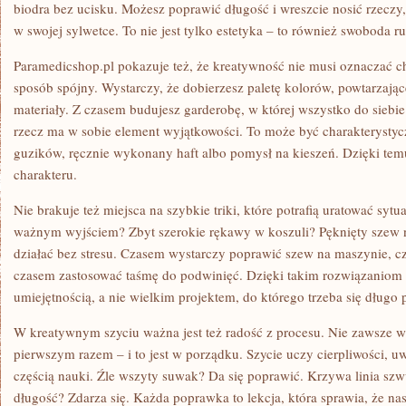
biodra bez ucisku. Możesz poprawić długość i wreszcie nosić rzeczy, 
w swojej sylwetce. To nie jest tylko estetyka – to również swoboda r
Paramedicshop.pl pokazuje też, że kreatywność nie musi oznaczać 
sposób spójny. Wystarczy, że dobierzesz paletę kolorów, powtarzające
materiały. Z czasem budujesz garderobę, w której wszystko do siebie
rzecz ma w sobie element wyjątkowości. To może być charakterysty
guzików, ręcznie wykonany haft albo pomysł na kieszeń. Dzięki tem
charakteru.
Nie brakuje też miejsca na szybkie triki, które potrafią uratować syt
ważnym wyjściem? Zbyt szerokie rękawy w koszuli? Pęknięty szew n
działać bez stresu. Czasem wystarczy poprawić szew na maszynie, c
czasem zastosować taśmę do podwinięć. Dzięki takim rozwiązaniom p
umiejętnością, a nie wielkim projektem, do którego trzeba się dług
W kreatywnym szyciu ważna jest też radość z procesu. Nie zawsze w
pierwszym razem – i to jest w porządku. Szycie uczy cierpliwości, uw
częścią nauki. Źle wszyty suwak? Da się poprawić. Krzywa linia szw
długość? Zdarza się. Każda poprawka to lekcja, która sprawia, że n