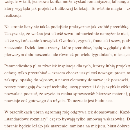
wcięcie w talii, jeansowa kurtka może zyskać romantyczną falbanę, a
który wygląda jak projekt z butikowej kolekcji. To właśnie magia – 
realizacja.
Na stronie liczy się także podejście praktyczne: jak zrobić przeróbkę 
Uczysz się, że ważna jest jakość szwu, odpowiednie naprężenie nici, 
także wykończenie krawędzi. Overlock, zygzak, francuski szew, podw
znaczenie. Dzięki temu rzeczy, które przerobisz, będą wyglądały dob
pierwszym dniu noszenia, ale również po wielu tygodniach, miesiącac
Paramedicshop.pl to również inspiracja dla tych, którzy lubią projek
ochotę tylko przerabiać – czasem chcesz uszyć coś nowego: prostą t
zakupy, opaskę do włosów, a nawet elementy domowe jak poszewki, 
rzeczy pomagają ćwiczyć technikę, uczą precyzji i dają szybkie efek
pozwalają poczuć, że szycie to realna sprawczość: bierzesz materiał, 
powstaje coś gotowego do użycia. To uczucie jest budujące.
W przeróbkach ubrań ogromną rolę odgrywa też dopasowanie. Każde c
„standardowe rozmiary” często bywają tylko umowną wskazówką. Dz
ubranie będzie leżało jak marzenie: ramiona na miejscu, biust dobrze