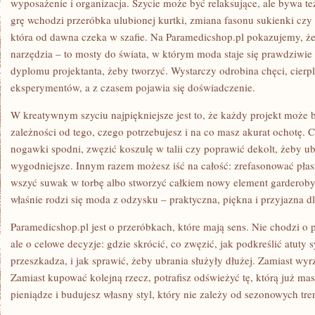
wyposażenie i organizacja. Szycie może być relaksujące, ale bywa 
grę wchodzi przeróbka ulubionej kurtki, zmiana fasonu sukienki czy 
która od dawna czeka w szafie. Na Paramedicshop.pl pokazujemy, że 
narzędzia – to mosty do świata, w którym moda staje się prawdziwie
dyplomu projektanta, żeby tworzyć. Wystarczy odrobina chęci, cierpl
eksperymentów, a z czasem pojawia się doświadczenie.
W kreatywnym szyciu najpiękniejsze jest to, że każdy projekt może 
zależności od tego, czego potrzebujesz i na co masz akurat ochotę.
nogawki spodni, zwęzić koszulę w talii czy poprawić dekolt, żeby ubr
wygodniejsze. Innym razem możesz iść na całość: zrefasonować płasz
wszyć suwak w torbę albo stworzyć całkiem nowy element garderoby 
właśnie rodzi się moda z odzysku – praktyczna, piękna i przyjazna dl
Paramedicshop.pl jest o przeróbkach, które mają sens. Nie chodzi o 
ale o celowe decyzje: gdzie skrócić, co zwęzić, jak podkreślić atuty 
przeszkadza, i jak sprawić, żeby ubrania służyły dłużej. Zamiast wyr
Zamiast kupować kolejną rzecz, potrafisz odświeżyć tę, którą już ma
pieniądze i budujesz własny styl, który nie zależy od sezonowych tr