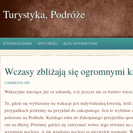
Turystyka, Podróże
STRONA GŁÓWNA
SPIS TREŚCI
BLOG INTERNETOWY
Wczasy zbliżają się ogromnymi 
ON
COMMENTS OFF
WCZASY
Wakacyjne miesiące już za sekundę, a ty jeszcze nie za bardzo wiesz
ZBLIŻAJĄ
SIĘ
OGROMNYMI
To, gdzie się wybieramy na wakacje jest indywidualną kwestią. Jeśli
KROKAMI
przypadkach jeździmy na przykład do zakopanego. Jest to wybitnie 
położone na Podhalu. Każdego roku do Zakopanego przyjeżdża sporo
oni na dłużej. Powinny gdzieś się zatrzymać wobec tego również na
wypatrują noclegu. A jak wiadomo noclegi są niezwykle rozmaite. W