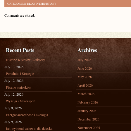
CATEGORIES:
BLOG INTERNETOWY
Comments are closed.
Recent Posts
Archives
Historie Klientów i Sukcesy
July 2026
July 13, 2026
June 2026
Poradniki i Strategie
May 2026
July 12, 2026
April 2026
Pisanie wniosków
March 2026
July 12, 2026
Wyścigi i Motorsport
February 2026
July 9, 2026
January 2026
Energooszczędność i Ekologia
December 2025
July 9, 2026
November 2025
Jak wybierać zabawki dla dziecka