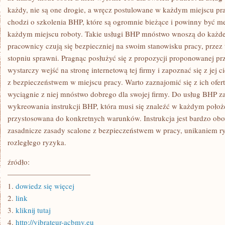
każdy, nie są one drogie, a wręcz postulowane w każdym miejscu pra
chodzi o szkolenia BHP, które są ogromnie bieżące i powinny być m
każdym miejscu roboty. Takie usługi BHP mnóstwo wnoszą do każdeg
pracownicy czują się bezpieczniej na swoim stanowisku pracy, przez
stopniu sprawni. Pragnąc posłużyć się z propozycji proponowanej pr
wystarczy wejść na stronę internetową tej firmy i zapoznać się z je
z bezpieczeństwem w miejscu pracy. Warto zaznajomić się z ich ofe
wyciągnie z niej mnóstwo dobrego dla swojej firmy. Do usług BHP za
wykreowania instrukcji BHP, która musi się znaleźć w każdym położe
przystosowana do konkretnych warunków. Instrukcja jest bardzo obo
zasadnicze zasady scalone z bezpieczeństwem w pracy, unikaniem ry
rozległego ryzyka.
źródło:
———————————
1.
dowiedz się więcej
2.
link
3.
kliknij tutaj
4.
http://vibrateur-acbmv.eu