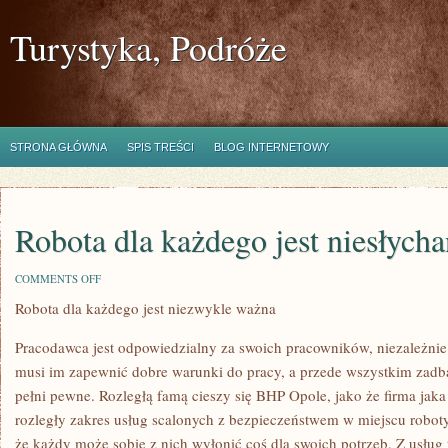
Turystyka, Podróże
STRONA GŁÓWNA
SPIS TREŚCI
BLOG INTERNETOWY
Robota dla każdego jest niesłycha
ON
COMMENTS OFF
ROBOTA
Robota dla każdego jest niezwykle ważna
DLA
KAŻDEGO
JEST
Pracodawca jest odpowiedzialny za swoich pracowników, niezależnie 
NIESŁYCHANIE
RELEWANTNA
musi im zapewnić dobre warunki do pracy, a przede wszystkim zadba
pełni pewne. Rozległą famą cieszy się BHP Opole, jako że firma jaka
rozległy zakres usług scalonych z bezpieczeństwem w miejscu roboty. 
że każdy może sobie z nich wyłonić coś dla swoich potrzeb. Z usług