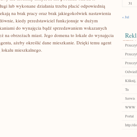
31
sługi lub wykonane działania trzeba płacić odpowiednią
rzekają na brak pracy oraz brak jakiegokolwiek nastawienia
« Jul
łównie, kiedy przedstawiciel funkcjonuje w dużym
eszkaniami do wynajęcia bądź sprzedawaniem wskazanych
Rekl
 też na obrzeżach miast. Jego domena to lokale do wynajęcia
 agenta, ażeby określić dane mieszkanie. Dzięki temu agent
Przeczyt
ą lokalu mieszkalnego.
Przeczyt
Przeczyt
Odwiedź
Kliknij,
Tu
Serwis
WWW
Portal
http://d