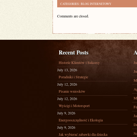
CATEGORIES:
BLOG INTERNETOWY
Comments are closed.
Recent Posts
A
Historie Klientów i Sukcesy
Ju
July 13, 2026
Ju
Poradniki i Strategie
M
July 12, 2026
Ap
Pisanie wniosków
M
July 12, 2026
Wyścigi i Motorsport
Fe
July 9, 2026
Ja
Energooszczędność i Ekologia
D
July 9, 2026
N
Jak wybierać zabawki dla dziecka