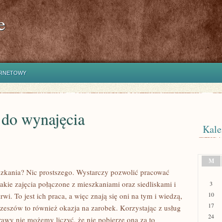
e
ERNETOWY
 do wynajęcia
Kale
M
kania? Nic prostszego. Wystarczy pozwolić pracować
akie zajęcia połączone z mieszkaniami oraz siedliskami i
3
10
. To jest ich praca, a więc znają się oni na tym i wiedzą,
17
zeszów to również okazja na zarobek. Korzystając z usług
24
prawy nie możemy liczyć, że nie pobierze ona za to