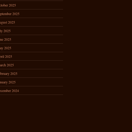
tober 2025
ptember 2025
ugust 2025
ly 2025
ne 2025
ay 2025
ril 2025
arch 2025
bruary 2025
nuary 2025
ecember 2024