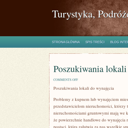
Turystyka, Podróż
STRONA GŁÓWNA
SPIS TREŚCI
BLOG INT
Poszukiwania lokali
ON
COMMENTS OFF
POSZUKIWANIA
Poszukiwania lokali do wynajęcia
LOKALI
DO
WYNAJĘCIA
Problemy z kupnem lub wynajęciem miesz
przedstawicielom nieruchomości, którzy t
nieruchomościami gruntowymi mają we krwi
że powierzchnie handlowe do wynajęcia r
postaci, która załatwia za nas wszelkie s