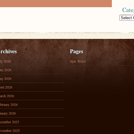
Cate
Categories
rchives
Pages
ly 2026
Spis Treści
ne 2026
ay 2026
ril 2026
arch 2026
bruary 2026
nuary 2026
ecember 2025
ovember 2025