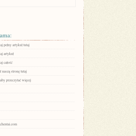
ama:
aj pełny artykuł tutaj
aj artykuł
aj całość
 naszą stronę tutaj
 aby przeczytać więcej
ochentai.com