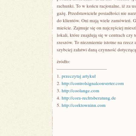
rachunki. To w końcu racjonalne, iż za u
gażę. Przedstawiciele posiadłości nie na
do klientów. Oni mają wiele zamówień. G
mieście. Zajmuje się on najczęściej mi
lokali, które znajdują się w centrach czy
rzeszów. To niezmiernie istotne na rzecz
szybciej załatwi daną czynność dotycząc
źródło:
———————————
1.
przeczytaj artykuł
2.
http://controlsignalconverter.com
3.
http://coolange.com
4.
http://cora-rechtsberatung.de
5.
http://corktowninn.com