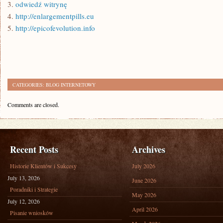
3.
odwiedź witrynę
4.
http://enlargementpills.eu
5.
http://epicofevolution.info
CATEGORIES:
BLOG INTERNETOWY
Comments are closed.
Recent Posts
Archives
Historie Klientów i Sukcesy
July 2026
July 13, 2026
June 2026
Poradniki i Strategie
May 2026
July 12, 2026
April 2026
Pisanie wniosków