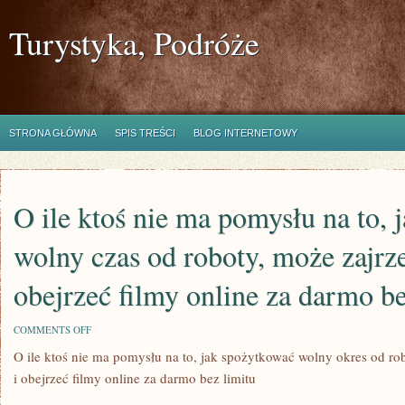
Turystyka, Podróże
STRONA GŁÓWNA
SPIS TREŚCI
BLOG INTERNETOWY
O ile ktoś nie ma pomysłu na to, 
wolny czas od roboty, może zajrz
obejrzeć filmy online za darmo be
ON
COMMENTS OFF
O
O ile ktoś nie ma pomysłu na to, jak spożytkować wolny okres od rob
ILE
KTOŚ
i obejrzeć filmy online za darmo bez limitu
NIE
MA