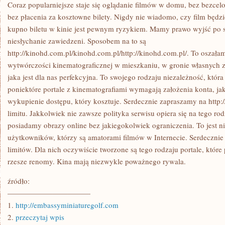
POMYSŁU
Coraz popularniejsze staje się oglądanie filmów w domu, bez bezce
NA
bez płacenia za kosztowne bilety. Nigdy nie wiadomo, czy film będz
TO,
JAK
kupno biletu w kinie jest pewnym ryzykiem. Mamy prawo wyjść po se
WYKORZYSTAĆ
niesłychanie zawiedzeni. Sposobem na to są
WOLNY
CZAS
http://kinohd.com.pl/kinohd.com.pl/http://kinohd.com.pl/. To oszała
OD
ROBOTY,
wytwórczości kinematograficznej w mieszkaniu, w gronie własnych zn
MOŻE
jaka jest dla nas perfekcyjna. To swojego rodzaju niezależność, która
ZAJRZEĆ
DO
poniektóre portale z kinematografiami wymagają założenia konta, jaki
NETU
wykupienie dostępu, który kosztuje. Serdecznie zapraszamy na http:/
I
OBEJRZEĆ
limitu. Jakkolwiek nie zawsze polityka serwisu opiera się na tego r
FILMY
ONLINE
posiadamy obrazy online bez jakiegokolwiek ograniczenia. To jest ni
ZA
użytkowników, którzy są amatorami filmów w Internecie. Serdecznie
DARMO
BEZ
limitów. Dla nich oczywiście tworzone są tego rodzaju portale, które
LIMITU
rzesze renomy. Kina mają niezwykle poważnego rywala.
źródło:
———————————
1.
http://embassyminiaturegolf.com
2.
przeczytaj wpis