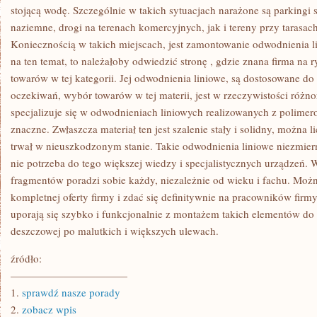
A
stojącą wodę. Szczególnie w takich sytuacjach narażone są parking
W
naziemne, drogi na terenach komercyjnych, jak i tereny przy tarasac
ZASADZIE
Koniecznością w takich miejscach, jest zamontowanie odwodnienia li
na ten temat, to należałoby odwiedzić stronę
, gdzie znana firma na 
towarów w tej kategorii. Jej odwodnienia liniowe, są dostosowane do
oczekiwań, wybór towarów w tej materii, jest w rzeczywistości różn
specjalizuje się w odwodnieniach liniowych realizowanych z polimero
znaczne. Zwłaszcza materiał ten jest szalenie stały i solidny, można li
trwał w nieuszkodzonym stanie. Takie odwodnienia liniowe niezmierni
nie potrzeba do tego większej wiedzy i specjalistycznych urządzeń.
fragmentów poradzi sobie każdy, niezależnie od wieku i fachu. Możn
kompletnej oferty firmy i zdać się definitywnie na pracowników firmy
uporają się szybko i funkcjonalnie z montażem takich elementów d
deszczowej po malutkich i większych ulewach.
źródło:
———————————
1.
sprawdź nasze porady
2.
zobacz wpis