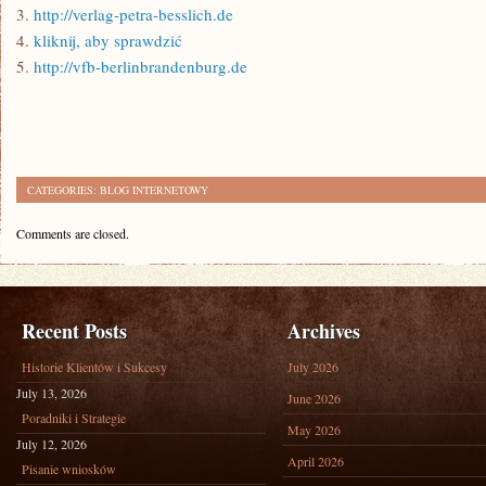
3.
http://verlag-petra-besslich.de
4.
kliknij, aby sprawdzić
5.
http://vfb-berlinbrandenburg.de
CATEGORIES:
BLOG INTERNETOWY
Comments are closed.
Recent Posts
Archives
Historie Klientów i Sukcesy
July 2026
July 13, 2026
June 2026
Poradniki i Strategie
May 2026
July 12, 2026
April 2026
Pisanie wniosków