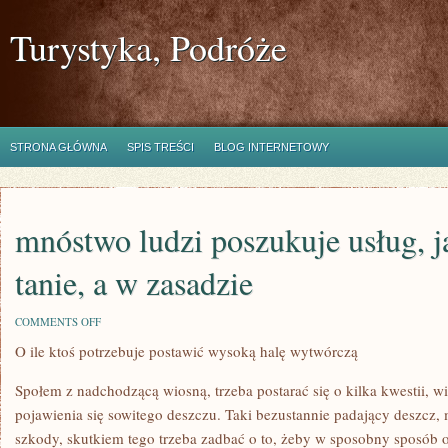
Turystyka, Podróże
STRONA GŁÓWNA
SPIS TREŚCI
BLOG INTERNETOWY
mnóstwo ludzi poszukuje usług, ja
tanie, a w zasadzie
ON
COMMENTS OFF
MNÓSTWO
O ile ktoś potrzebuje postawić wysoką halę wytwórczą
LUDZI
POSZUKUJE
USŁUG,
Społem z nadchodzącą wiosną, trzeba postarać się o kilka kwestii, w
JAKIE
SĄ
pojawienia się sowitego deszczu. Taki bezustannie padający deszc
PRĘDKIE,
szkody, skutkiem tego trzeba zadbać o to, żeby w sposobny sposób
TANIE,