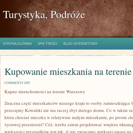
Turystyka, Podróże
STRONA GŁÓWNA
SPIS TREŚCI
BLOG INTERNETOWY
Kupowanie mieszkania na tereni
ON
COMMENTS OFF
KUPOWANIE
Kupno nieruchomości na terenie Warszawy
MIESZKANIA
NA
TERENIE
Znaczna część mieszkańców naszego kraju to osoby zamieszkujące b
WARSZAWY
przeciętny Kowalski nie ma raczej zbyt dużego domu. Co w takim ra
która chociaż mieszka w relatywnie małym mieszkaniu, po prostu chc
życiowej przestrzeni? Cóż, trzeba zatem projektować wnętrza własn
większości przypadków jest tak, iż nie zwracamy większej uwagi na 