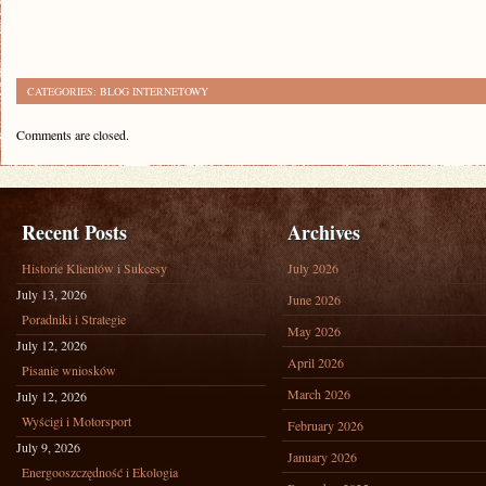
CATEGORIES:
BLOG INTERNETOWY
Comments are closed.
Recent Posts
Archives
Historie Klientów i Sukcesy
July 2026
July 13, 2026
June 2026
Poradniki i Strategie
May 2026
July 12, 2026
April 2026
Pisanie wniosków
March 2026
July 12, 2026
Wyścigi i Motorsport
February 2026
July 9, 2026
January 2026
Energooszczędność i Ekologia