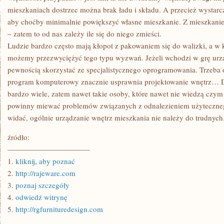
mieszkaniach dostrzec można brak ładu i składu. A przecież wystar
aby choćby minimalnie powiększyć własne mieszkanie. Z mieszkaniem
– zatem to od nas zależy ile się do niego zmieści.
Ludzie bardzo często mają kłopot z pakowaniem się do walizki, a w k
możemy przezwyciężyć tego typu wyzwań. Jeżeli wchodzi w grę urzą
pewnością skorzystać ze specjalistycznego oprogramowania. Trzeba o
program komputerowy znacznie usprawnia projektowanie wnętrz… Dzis
bardzo wiele, zatem nawet takie osoby, które nawet nie wiedzą czym j
powinny miewać problemów związanych z odnalezieniem użyteczneg
widać, ogólnie urządzanie wnętrz mieszkania nie należy do trudnych
źródło:
———————————
1.
kliknij, aby poznać
2.
http://rajeware.com
3.
poznaj szczegóły
4.
odwiedź witrynę
5.
http://rgfurnituredesign.com