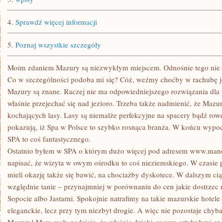
4.
Sprawdź więcej informacji
5.
Poznaj wszystkie szczegóły
Moim zdaniem Mazury są niezwykłym miejscem. Odnośnie tego nie 
Co w szczególności podoba mi się? Cóż, weźmy choćby w rachubę je
Mazury są znane. Raczej nie ma odpowiedniejszego rozwiązania dla 
właśnie przejechać się nad jezioro. Trzeba także nadmienić, że Mazur
kochających lasy. Lasy są niemalże perfekcyjne na spacery bądź ro
pokazują, iż Spa w Polsce to szybko rosnąca branża. W końcu wyp
SPA to coś fantastycznego.
Ostatnio byłem w SPA o którym dużo więcej pod adresem www.mano
napisać, że wizyta w owym ośrodku to coś nieziemskiego. W czasie
mieli okazję także się bawić, na chociażby dyskotece. W dalszym ci
względnie tanie – przynajmniej w porównaniu do cen jakie dostrze
Sopocie albo Jastarni. Spokojnie natrafimy na takie mazurskie hotele 
eleganckie, lecz przy tym niezbyt drogie. A więc nie pozostaje chyba