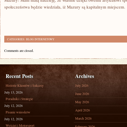
Mazury! Mam małą nadzieję, że właśnie dzięki owemu artykułowi sp
społeczeństwa będzie wiedziała, iż Mazury są kapitalnym miejscem.
CATEGORIES:
BLOG INTERNETOWY
Comments are closed.
Recent Posts
Archives
Historie Klientów i Sukcesy
July 2026
July 13, 2026
June 2026
Poradniki i Strategie
May 2026
July 12, 2026
April 2026
Pisanie wniosków
March 2026
July 12, 2026
Wyścigi i Motorsport
February 2026