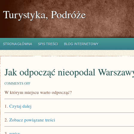
Turystyka, Podróże
STRONA GŁÓWNA
SPIS TREŚCI
BLOG INTERNETOWY
Jak odpocząć nieopodal Warszaw
ON
COMMENTS OFF
JAK
W którym miejscu warto odpocząć?
ODPOCZĄĆ
NIEOPODAL
WARSZAWY?
1.
Czytaj dalej
2.
Zobacz powiązane treści
3.
wpisy