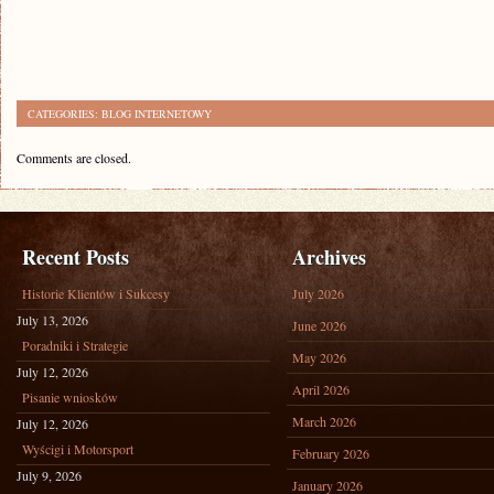
CATEGORIES:
BLOG INTERNETOWY
Comments are closed.
Recent Posts
Archives
Historie Klientów i Sukcesy
July 2026
July 13, 2026
June 2026
Poradniki i Strategie
May 2026
July 12, 2026
April 2026
Pisanie wniosków
March 2026
July 12, 2026
Wyścigi i Motorsport
February 2026
July 9, 2026
January 2026