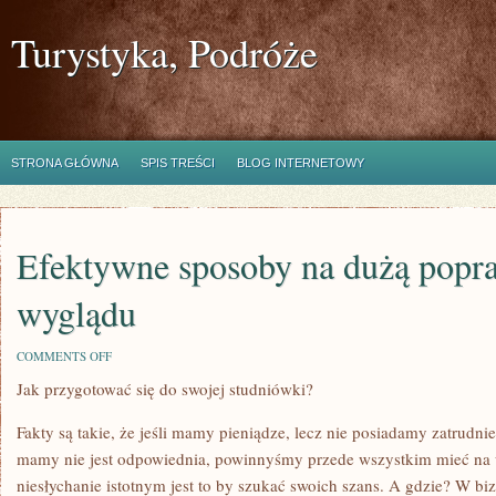
Turystyka, Podróże
STRONA GŁÓWNA
SPIS TREŚCI
BLOG INTERNETOWY
Efektywne sposoby na dużą popr
wyglądu
ON
COMMENTS OFF
EFEKTYWNE
Jak przygotować się do swojej studniówki?
SPOSOBY
NA
DUŻĄ
Fakty są takie, że jeśli mamy pieniądze, lecz nie posiadamy zatrudnie
POPRAWĘ
SWOJEGO
mamy nie jest odpowiednia, powinnyśmy przede wszystkim mieć na 
WYGLĄDU
niesłychanie istotnym jest to by szukać swoich szans. A gdzie? W bizn