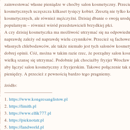
zainwestować własne pieniądze w choćby salon kosmetyczny. Przeci
kosmetycznych uczęszcza kilkaset tysięcy kobiet. Zresztą nie tylko 
kosmetycznych, ale również mężczyźni. Dzisiaj dbanie o swoją urodę
popularnym – również wśród przedstawicieli brzydkiej płci.
A czy dzisiaj kosmetyczka ma możliwość utrzymać się na odpowiedn
naprawdę zależy od naprawdę wielu czynników. Przecież są fachowe 
własnych chlebodawców, ale także niemało jest tych salonów kosmety
dobrej opinii. Cóż, można w takim razie rzec, że porządny salon ko
wielką szansę się utrzymać. Podobnie jak chociażby fryzjer Wrocław
aby łączyć salon kosmetyczny z fryzjerskim. Takowe połączenie tak 
pieniędzy. A przecież z pewnością bardzo tego pragniemy.
źródło:
———————————
1.
https://www.kongresanglistow.pl
2.
https://limith.pl
3.
https://www.elfik777.pl
4.
https://pieknotatr.pl
5.
https://landworld.pl