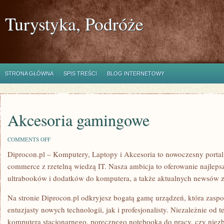
Turystyka, Podróże
STRONA GŁÓWNA
SPIS TREŚCI
BLOG INTERNETOWY
Akcesoria gamingowe
ON
COMMENTS OFF
AKCESORIA
Diprocon.pl – Komputery, Laptopy i Akcesoria to nowoczesny portal, 
GAMINGOWE
commerce z rzetelną wiedzą IT. Nasza ambicja to oferowanie najle
ultrabooków i dodatków do komputera, a także aktualnych newsów ze
Na stronie Diprocon.pl odkryjesz bogatą gamę urządzeń, która zasp
entuzjasty nowych technologii, jak i profesjonalisty. Niezależnie od
komputera stacjonarnego, poręcznego notebooka do pracy, czy niezb