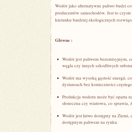
Wodór jako alternatywne paliwo budzi co
producentów samochodów.⁤ Jest to czyste p
kierunku bardziej ekologicznych rozwiąz
Główne :
Wodór jest paliwem bezemisyjnym,⁤ co
węgla czy innych szkodliwych ‌substanc
Wodór ma wysoką gęstość energii, ⁤co ​
dystansach bez konieczności⁤ częsteg
Produkcja wodoru może być oparta na o
słoneczna ⁣czy wiatrowa, co sprawia, ⁣
Wodór jest ​łatwo dostępny na Ziemi, c
dostępnym paliwem na ‌rynku.