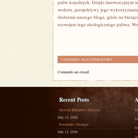
paliw kopalnych. Dzięki‌ innowacyjnym te
wodoru, perspektywy jego wykorzystania s
śledzenia naszego bloga, gdzie na bież
⁤rozwojem tego ‍ekologicznego paliwa. Wod
CATEGORIES:
BLOG INTERNETOWY
Comments are closed.
Recent Posts
A
Historie Klientów i Sukcesy
Ju
July 13, 2026
Ju
Poradniki i Strategie
M
July 12, 2026
Ap