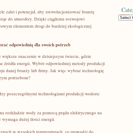
Cate
 zalet ⁢i ⁤potencjał, aby zrewolucjonizować branżę
Categories
misje do atmosfery. Dzięki ciągłemu rozwojowi
owym elementem ⁢drogi do bardziej ekologicznej
rać odpowiednią dla ⁢swoich potrzeb
 ‍większe znaczenie ​w dzisiejszym świecie, gdzie
ne źródła energii.‍ Wybór odpowiedniej metody produkcji
u ‌danej branży lub firmy. Jak więc ⁢wybrać technologię
szym potrzebom?
dzy poszczególnymi technologiami produkcji wodoru:
na rozkładzie ‍wody za pomocą prądu ‌elektrycznego na
le wymaga dużej⁤ ilości energii.
icznych w wysokich temperaturach, co prowadzi ‍do