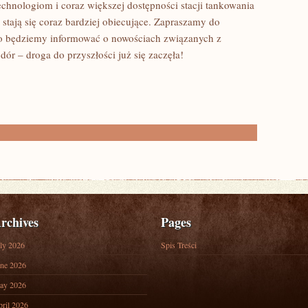
chnologiom i⁤ coraz większej dostępności stacji tankowania
tają‍ się coraz bardziej obiecujące. Zapraszamy do
ąco będziemy informować o nowościach związanych z
ór – droga do przyszłości już się ‍zaczęła!
rchives
Pages
ly 2026
Spis Treści
ne 2026
ay 2026
ril 2026