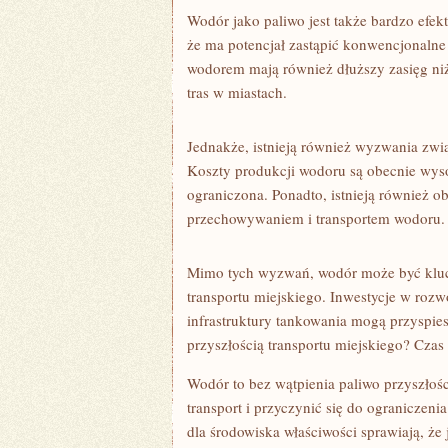
Wodór jako paliwo jest także bardzo efek
że ma potencjał zastąpić konwencjonalne⁣ 
wodorem mają również ‌dłuższy zasięg ⁣ni
tras w ⁤miastach.
Jednakże, istnieją również wyzwania zwi
Koszty produkcji wodoru są ⁣obecnie wys
ograniczona.⁢ Ponadto, istnieją również
przechowywaniem i transportem‌ wodoru.
Mimo tych wyzwań, wodór może być kluc
transportu miejskiego. Inwestycje w roz
infrastruktury tankowania mogą przyspies
przyszłością transportu miejskiego? Czas
Wodór to bez wątpienia paliwo przyszłoś
transport ‌i ​przyczynić się​ do ogranicze
dla⁣ środowiska właściwości sprawiają, ż