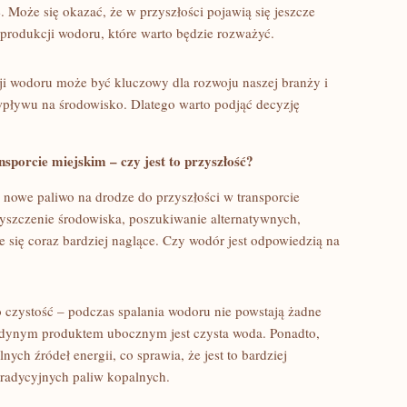
.⁤ Może się okazać, że w przyszłości pojawią się jeszcze
produkcji ‍wodoru, które warto będzie⁢ rozważyć.
i⁢ wodoru może być kluczowy dla rozwoju naszej ‍branży i
pływu na środowisko. Dlatego​ warto podjąć⁤ decyzję ​
porcie ⁢miejskim – czy ‌jest to przyszłość?
 nowe​ paliwo na drodze do przyszłości w transporcie
yszczenie środowiska, poszukiwanie ‌alternatywnych,
je się coraz bardziej naglące. Czy​ wodór jest odpowiedzią na
ego czystość – podczas spalania wodoru nie⁢ powstają żadne
⁤jedynym produktem ubocznym jest czysta woda. Ponadto,
ch źródeł energii, ⁣co sprawia, że jest to bardziej
adycyjnych⁢ paliw kopalnych.