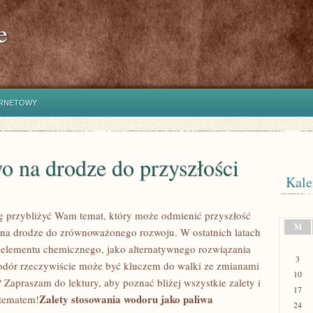
e
ERNETOWY
 na drodze do przyszłości
Kale
agnę przybliżyć Wam temat, który może odmienić przyszłość
M
 na‍ drodze ⁢do zrównoważonego‌ rozwoju. W ostatnich latach
go elementu chemicznego, jako ⁢alternatywnego rozwiązania
3
odór rzeczywiście może ​być kluczem do walki ze zmianami
10
Zapraszam do lektury, aby⁣ poznać bliżej wszystkie ‌zalety i
17
Zalety stosowania wodoru jako paliwa
tematem!
24