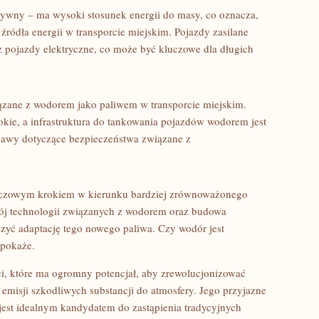
tywny – ma wysoki​ stosunek energii do masy,‍ co oznacza,​
źródła energii ⁤w⁣ transporcie miejskim. Pojazdy zasilane
ż pojazdy elektryczne, co może być kluczowe dla długich
ązane z wodorem jako paliwem⁤ w transporcie⁤ miejskim.
okie, a infrastruktura do tankowania pojazdów wodorem jest
 obawy dotyczące bezpieczeństwa związane z
zowym krokiem w‌ kierunku⁤ bardziej⁣ zrównoważonego
wój technologii związanych z wodorem oraz ‍budowa
zyć adaptację tego nowego paliwa. ‌Czy wodór jest
 pokaże.
ci, które ma ogromny potencjał, aby zrewolucjonizować
nia emisji szkodliwych substancji do atmosfery. Jego przyjazne
e jest idealnym kandydatem do zastąpienia tradycyjnych