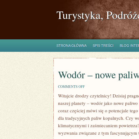
Turystyka, Podróż
STRONA GŁÓWNA
SPIS TREŚCI
BLOG INT
Wodór – nowe paliwo
ON
COMMENTS OFF
WODÓR
Witajcie drodzy ⁤czytelnicy!​ Dzisiaj pr
–
NOWE
naszej planety – wodór⁢ jako‌ nowe paliwo
PALIWO
NA
coraz częściej mówi się o ‌potencjale te
DRODZE
dla tradycyjnych paliw kopalnych. Czy w
DO
PRZYSZŁOŚCI
klimatycznymi i ​zaśmiecaniem powietrza? 
wyzwania związane z tym fascynującym 