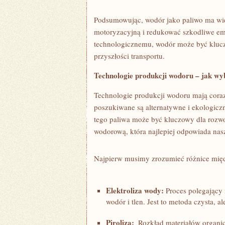
Podsumowując, wodór jako paliwo ma wiele
⁢motoryzacyjną i redukować ⁣szkodliwe ⁣e
technologicznemu, wodór może być klucz
przyszłości ‍transportu.
Technologie produkcji wodoru – jak wyb
Technologie ‍produkcji wodoru mają coraz
poszukiwane⁤ są alternatywne i ekologicz
tego paliwa może być⁣ kluczowy dla rozwoj
wodorową, która najlepiej odpowiada na
Najpierw musimy zrozumieć różnice​ mię
Elektroliza wody:
Proces polegający 
wodór‌ i tlen. Jest‌ to metoda czysta, a
Piroliza:
‍ Rozkład materiałów ​organ