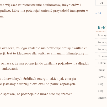
31
raz⁤ większe zainteresowanie naukowców, inżynierów i
aliwo, które ‌ma​ potencjał zmienić przyszłość transportu w
« Jul
ań.
Rekl
Przeczyt
Zobacz 
 oznacza,​ że jego spalanie nie powoduje emisji dwutlenku
Zobacz 
ji.⁢ Jest to‍ kluczowe dla walki ze⁢ zmianami klimatycznymi.
Skontakt
oznacza, ⁤że ma⁢ potencjał do zasilania pojazdów na⁣ długich
Kliknij,
o tankowania.
Strona
Serwis
dnawialnych źródłach energii, ⁣takich jak ​energia
że jesteśmy bardziej niezależni od paliw kopalnych.
Blog
Blog
o sprawia, że potencjalnie może‌ stać się‌ szeroko
Internet