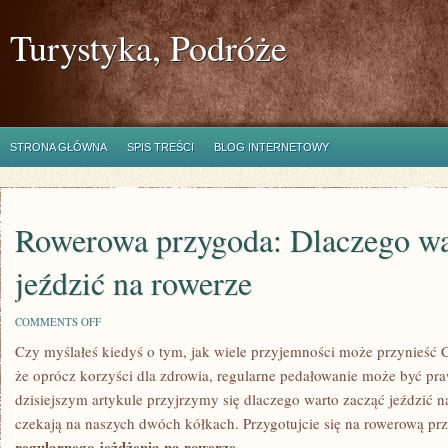
Turystyka, Podróże
STRONA GŁÓWNA
SPIS TREŚCI
BLOG INTERNETOWY
Rowerowa przygoda: Dlaczego wa
jeździć na rowerze
ON
COMMENTS OFF
ROWEROWA
Czy myślałeś kiedyś⁣ o tym, jak‍ wiele przyjemności może przynieść C
PRZYGODA:
DLACZEGO
że oprócz korzyści dla zdrowia, regularne ⁣pedałowanie może być p
WARTO
ZACZĄĆ
dzisiejszym artykule przyjrzymy się dlaczego warto ‍zacząć ​jeździć na
JEŹDZIĆ
czekają na⁣ naszych ⁣dwóch kółkach. Przygotujcie⁣ się na rowerową pr
NA
ROWERZE
regularnego jeżdżenia‍ na rowerze