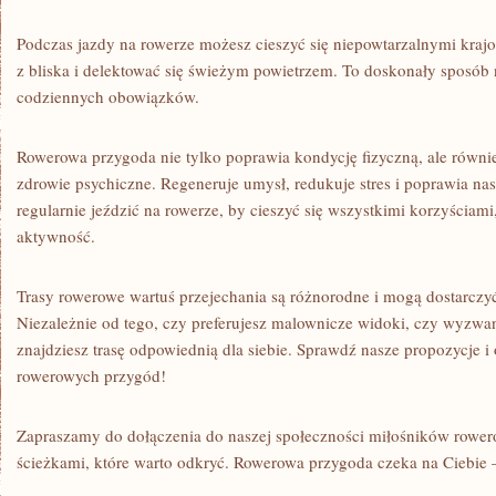
Podczas jazdy na rowerze możesz cieszyć się niepowtarzalnymi kra
z bliska i delektować się ⁤świeżym powietrzem.‌ To doskonały sposób 
codziennych obowiązków.
Rowerowa przygoda nie tylko poprawia kondycję fizyczną, ale równi
zdrowie⁢ psychiczne. Regeneruje umysł, redukuje stres i ​poprawia nas
regularnie jeździć na rowerze, by cieszyć się ⁤wszystkimi korzyściami, 
aktywność.
Trasy rowerowe wartuś przejechania ⁢są różnorodne i mogą dostarczyć 
Niezależnie od⁤ tego, czy preferujesz malownicze⁢ widoki, czy wyzwan
znajdziesz trasę odpowiednią⁤ dla siebie. Sprawdź nasze propozycje i
rowerowych przygód!
Zapraszamy ​do dołączenia do naszej społeczności‍ miłośników row
ścieżkami, które⁣ warto odkryć. Rowerowa przygoda czeka na Ciebie – z