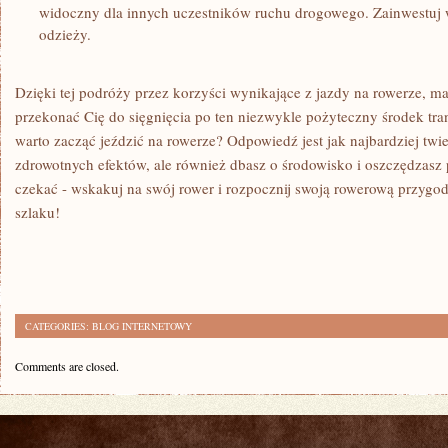
widoczny dla innych uczestników ruchu ⁤drogowego. Zainwestuj 
odzieży.
Dzięki ⁢tej podróży przez korzyści wynikające z jazdy ‍na rowerze, ⁣m
przekonać Cię ⁢do sięgnięcia po ten niezwykle pożyteczny środek tran
warto zacząć jeździć na rowerze? Odpowiedź jest jak najbardziej twie
zdrowotnych efektów, ale również dbasz o środowisko i oszczędzasz 
⁣czekać ‍- ⁤wskakuj na swój rower i rozpocznij swoją rowerową przygod
szlaku!
CATEGORIES:
BLOG INTERNETOWY
Comments are closed.