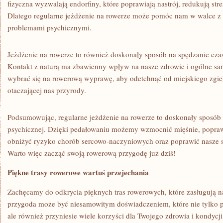
fizyczna wyzwalają ⁤endorfiny,⁢ które poprawiają nastrój, redukują stre
Dlatego regularne‍ jeżdżenie na rowerze może⁢ pomóc nam w⁣ walce z 
problemami psychicznymi.
Jeżdżenie na rowerze to ⁤również doskonały sposób na spędzanie cza
Kontakt ​z naturą ma ⁢zbawienny wpływ na nasze zdrowie i ogólne sa
wybrać się na rowerową wyprawę, aby odetchnąć od miejskiego zgiełk
otaczającej nas przyrody.
Podsumowując, regularne jeżdżenie na rowerze to doskonały sposób na
psychicznej. ​Dzięki pedałowaniu możemy‌ wzmocnić‍ mięśnie, popr
obniżyć ryzyko chorób sercowo-naczyniowych oraz poprawić⁣ nasze 
Warto więc‍ zacząć swoją rowerową przygodę już dziś!
Piękne trasy rowerowe wartuś przejechania
Zachęcamy do ⁢odkrycia pięknych tras rowerowych, które zasługują 
przygoda może być niesamowitym doświadczeniem, które nie tylko 
ale również przyniesie wiele korzyści dla Twojego zdrowia‍ i kondycji