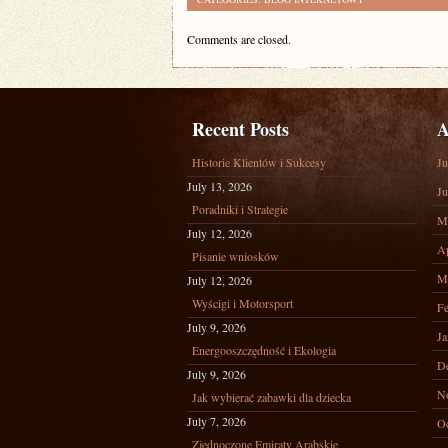
Comments are closed.
Recent Posts
A
Historie Klientów i Sukcesy
Ju
July 13, 2026
Ju
Poradniki i Strategie
M
July 12, 2026
Ap
Pisanie wniosków
M
July 12, 2026
Wyścigi i Motorsport
Fe
July 9, 2026
Ja
Energooszczędność i Ekologia
D
July 9, 2026
N
Jak wybierać zabawki dla dziecka
July 7, 2026
Oc
Zjednoczone Emiraty Arabskie