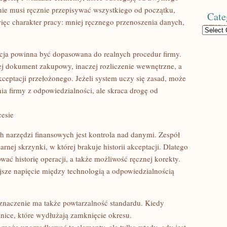
nie musi ręcznie przepisywać wszystkiego od początku,
Cate
ięc charakter pracy: mniej ręcznego przenoszenia danych,
Categories
cja powinna być dopasowana do realnych procedur firmy.
ej dokument zakupowy, inaczej rozliczenie wewnętrzne, a
ceptacji przełożonego. Jeżeli system uczy się zasad, może
nia firmy z odpowiedzialności, ale skraca drogę od
esie
 narzędzi finansowych jest kontrola nad danymi. Zespół
rnej skrzynki, w której brakuje historii akceptacji. Dlatego
ć historię operacji, a także możliwość ręcznej korekty.
ejsze napięcie między technologią a odpowiedzialnością
znaczenie ma także powtarzalność standardu. Kiedy
żnice, które wydłużają zamknięcie okresu.