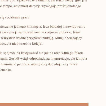
oże uporządkować te elementy, ale tylko wtedy, gdy jest
je tempo, natomiast decyzje wymagają profesjonalnego
się codzienna praca
pieszenie jednego kliknięcia, lecz bardziej przewidywalny
 i akceptacje są prowadzone w spójnym procesie, firma
że wszystkie trudne przypadki znikają. Mniej obciążający
 tworzyła niepotrzebne kolejki.
 spojrzeć na księgowość nie jak na archiwum po fakcie,
nia. Zespół wciąż odpowiada za interpretację, ale ich rola
ak rozumiane przejście najczęściej decyduje, czy nowa
 chaosu.