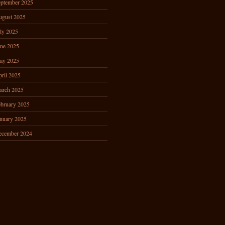
ptember 2025
ugust 2025
ly 2025
ne 2025
ay 2025
ril 2025
arch 2025
bruary 2025
nuary 2025
ecember 2024