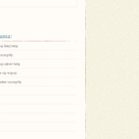
ama:
aj dalej tutaj
szczegóły
aj całość tutaj
 się więcej
pełne szczegóły