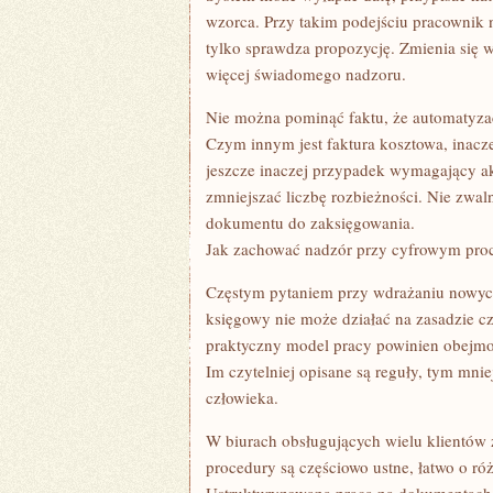
wzorca. Przy takim podejściu pracownik 
tylko sprawdza propozycję. Zmienia się w
więcej świadomego nadzoru.
Nie można pominąć faktu, że automatyza
Czym innym jest faktura kosztowa, inacz
jeszcze inaczej przypadek wymagający ak
zmniejszać liczbę rozbieżności. Nie zwal
dokumentu do zaksięgowania.
Jak zachować nadzór przy cyfrowym proc
Częstym pytaniem przy wdrażaniu nowych
księgowy nie może działać na zasadzie cza
praktyczny model pracy powinien obejmowa
Im czytelniej opisane są reguły, tym mni
człowieka.
W biurach obsługujących wielu klientów 
procedury są częściowo ustne, łatwo o ró