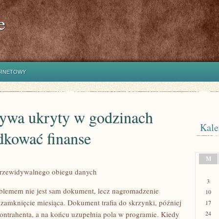
e
ERNETOWY
bywa ukryty w godzinach
Kale
dkować finanse
M
przewidywalnego obiegu danych
3
oblemem nie jest sam dokument, lecz nagromadzenie
10
zamknięcie miesiąca. Dokument trafia do skrzynki, później
17
kontrahenta, a na końcu uzupełnia pola w programie. Kiedy
24