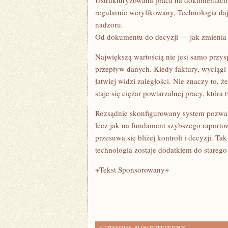
Ustrukturyzowana praca na dokumentach m
regularnie weryfikowany. Technologia da
nadzoru.
Od dokumentu do decyzji — jak zmienia 
Największą wartością nie jest samo przys
przepływ danych. Kiedy faktury, wyciągi
łatwiej widzi zaległości. Nie znaczy to, 
staje się ciężar powtarzalnej pracy, która
Rozsądnie skonfigurowany system pozwala
lecz jak na fundament szybszego raportowa
przesuwa się bliżej kontroli i decyzji. T
technologia zostaje dodatkiem do starego
+Tekst Sponsorowany+
CATEGORIES:
BLOG INTERNETOWY