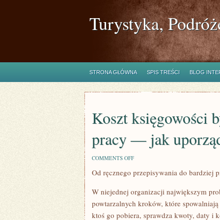
Turystyka, Podróż
STRONA GŁÓWNA
SPIS TREŚCI
BLOG INT
Koszt księgowości 
pracy — jak uporzą
ON
COMMENTS OFF
KOSZT
Od ręcznego przepisywania do bardziej 
KSIĘGOWOŚCI
BYWA
UKRYTY
W niejednej organizacji największym pr
W
GODZINACH
powtarzalnych kroków, które spowalniają 
PRACY
ktoś go pobiera, sprawdza kwoty, daty i 
—