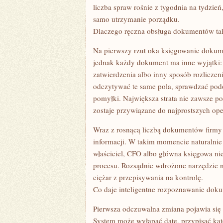
JAK
liczba spraw rośnie z tygodnia na tydzień
UPORZĄDKOWAĆ
samo utrzymanie porządku.
FINANSE
Dlaczego ręczna obsługa dokumentów tak
Na pierwszy rzut oka księgowanie dokum
jednak każdy dokument ma inne wyjątki: i
zatwierdzenia albo inny sposób rozlicze
odczytywać te same pola, sprawdzać podo
pomyłki. Największa strata nie zawsze po
zostaje przywiązane do najprostszych ope
Wraz z rosnącą liczbą dokumentów firmy 
informacji. W takim momencie naturalnie
właściciel, CFO albo główna księgowa nie
procesu. Rozsądnie wdrożone narzędzie n
ciężar z przepisywania na kontrolę.
Co daje inteligentne rozpoznawanie do
Pierwsza odczuwalna zmiana pojawia się 
System może wyłapać datę, przypisać kat