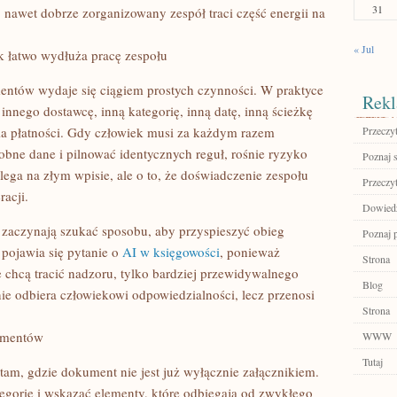
31
, nawet dobrze zorganizowany zespół traci część energii na
« Jul
 łatwo wydłuża pracę zespołu
entów wydaje się ciągiem prostych czynności. W praktyce
Rekl
nnego dostawcę, inną kategorię, inną datę, inną ścieżkę
nia płatności. Gdy człowiek musi za każdym razem
Przeczyt
bne dane i pilnować identycznych reguł, rośnie ryzyko
Poznaj 
lega na złym wpisie, ale o to, że doświadczenie zespołu
Przeczyt
racji.
Dowiedz
zaczynają szukać sposobu, aby przyspieszyć obieg
Poznaj 
 pojawia się pytanie o
AI w księgowości
, ponieważ
Strona
 chcą tracić nadzoru, tylko bardziej przewidywalnego
Blog
ie odbiera człowiekowi odpowiedzialności, lecz przenosi
Strona
kumentów
WWW
Tutaj
tam, gdzie dokument nie jest już wyłącznie załącznikiem.
egorię i wskazać elementy, które odbiegają od zwykłego