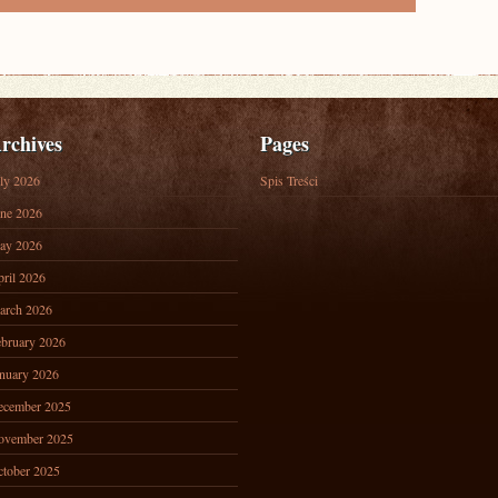
rchives
Pages
ly 2026
Spis Treści
ne 2026
ay 2026
ril 2026
arch 2026
bruary 2026
nuary 2026
ecember 2025
ovember 2025
tober 2025