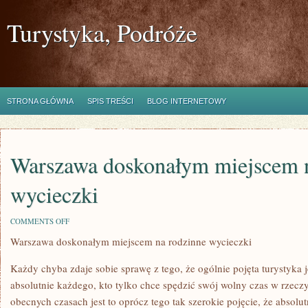
Turystyka, Podróże
STRONA GŁÓWNA
SPIS TREŚCI
BLOG INTERNETOWY
Warszawa doskonałym miejscem n
wycieczki
ON
COMMENTS OFF
WARSZAWA
Warszawa doskonałym miejscem na rodzinne wycieczki
DOSKONAŁYM
MIEJSCEM
NA
Każdy chyba zdaje sobie sprawę z tego, że ogólnie pojęta turystyka j
RODZINNE
WYCIECZKI
absolutnie każdego, kto tylko chce spędzić swój wolny czas w rzec
obecnych czasach jest to oprócz tego tak szerokie pojęcie, że absolu