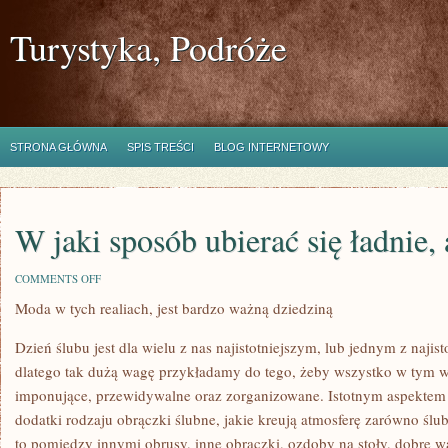
Turystyka, Podróże
STRONA GŁÓWNA
SPIS TREŚCI
BLOG INTERNETOWY
W jaki sposób ubierać się ładnie,
ON
COMMENTS OFF
W
Moda w tych realiach, jest bardzo ważną dziedziną
JAKI
SPOSÓB
UBIERAĆ
Dzień ślubu jest dla wielu z nas najistotniejszym, lub jednym z najis
SIĘ
ŁADNIE,
dlatego tak dużą wagę przykładamy do tego, żeby wszystko w tym 
ALE
imponujące, przewidywalne oraz zorganizowane. Istotnym aspektem
NIEDROGO?
dodatki rodzaju obrączki ślubne, jakie kreują atmosferę zarówno ślub
to pomiędzy innymi obrusy, inne obrączki, ozdoby na stoły, dobre w