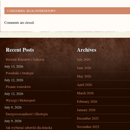
CATEGORIES:
BLOG INTERNETOWY
Comments are closed.
Recent Posts
Archives
Historie Klientów i Sukcesy
July 2026
July 13, 2026
June 2026
Poradniki i Strategie
May 2026
July 12, 2026
April 2026
Pisanie wniosków
March 2026
July 12, 2026
Wyścigi i Motorsport
February 2026
July 9, 2026
January 2026
Energooszczędność i Ekologia
December 2025
July 9, 2026
November 2025
Jak wybierać zabawki dla dziecka