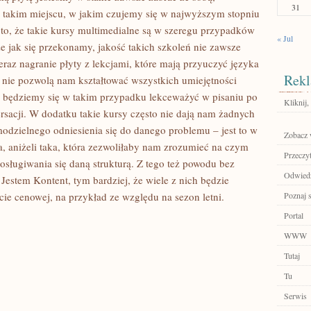
31
 takim miejscu, w jakim czujemy się w najwyższym stopniu
 to, że takie kursy multimedialne są w szeregu przypadków
« Jul
e jak się przekonamy, jakość takich szkoleń nie zawsze
az nagranie płyty z lekcjami, które mają przyuczyć języka
Rekl
, nie pozwolą nam kształtować wszystkich umiejętności
 będziemy się w takim przypadku lekceważyć w pisaniu po
Kliknij,
sacji. W dodatku takie kursy często nie dają nam żadnych
odzielnego odniesienia się do danego problemu – jest to w
Zobacz w
, aniżeli taka, która zezwoliłaby nam zrozumieć na czym
Przeczyt
osługiwania się daną strukturą. Z tego też powodu bez
Odwiedź
estem Kontent, tym bardziej, że wiele z nich będzie
cie cenowej, na przykład ze względu na sezon letni.
Poznaj 
Portal
WWW
Tutaj
Tu
Serwis