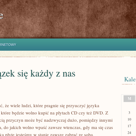
e
ERNETOWY
zek się każdy z nas
Kale
M
 że wiele ludzi, które pragnie się przyuczyć języka
, które będzie wolno kupić na płytach CD czy też DVD. Z
3
10
ością przyczyn może być nadzwyczaj dużo, pomiędzy innymi
17
ia, do jakich wolno wpaść zawsze wtenczas, gdy ma się czas
24
ką płytę jesteśmy w stanie zawsze zabrać ze sobą,