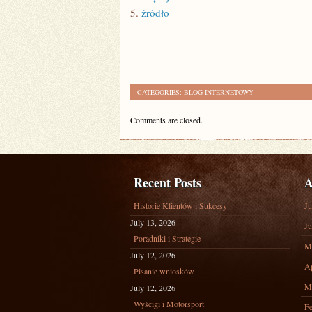
5.
źródło
CATEGORIES:
BLOG INTERNETOWY
Comments are closed.
Recent Posts
A
Historie Klientów i Sukcesy
Ju
July 13, 2026
Ju
Poradniki i Strategie
M
July 12, 2026
Ap
Pisanie wniosków
M
July 12, 2026
Wyścigi i Motorsport
Fe