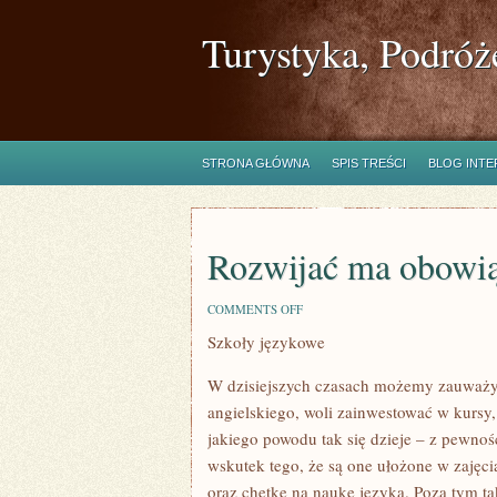
Turystyka, Podróż
STRONA GŁÓWNA
SPIS TREŚCI
BLOG INT
Rozwijać ma obowią
ON
COMMENTS OFF
ROZWIJAĆ
Szkoły językowe
MA
OBOWIĄZEK
SIĘ
W dzisiejszych czasach możemy zauważyć,
KAŻDY
Z
angielskiego, woli zainwestować w kursy
NAS
jakiego powodu tak się dzieje – z pewn
wskutek tego, że są one ułożone w zajęc
oraz chętkę na naukę języka. Poza tym ta