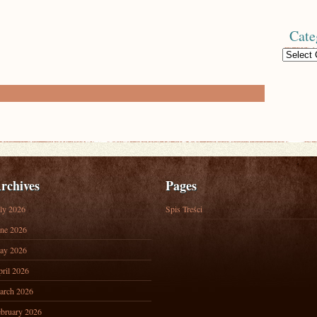
Cate
Categories
rchives
Pages
ly 2026
Spis Treści
ne 2026
ay 2026
ril 2026
arch 2026
bruary 2026