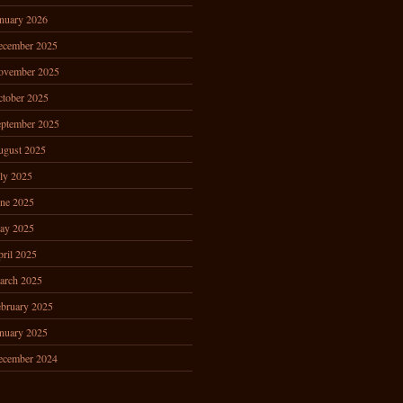
nuary 2026
ecember 2025
ovember 2025
tober 2025
ptember 2025
ugust 2025
ly 2025
ne 2025
ay 2025
ril 2025
arch 2025
bruary 2025
nuary 2025
ecember 2024