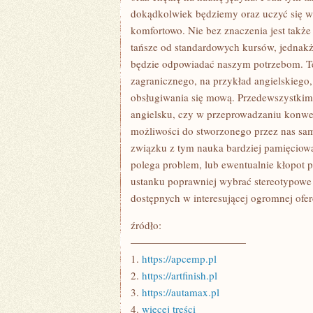
dokądkolwiek będziemy oraz uczyć się w
komfortowo. Nie bez znaczenia jest także
tańsze od standardowych kursów, jednakż
będzie odpowiadać naszym potrzebom. Ter
zagranicznego, na przykład angielskiego
obsługiwania się mową. Przedewszystkim
angielsku, czy w przeprowadzaniu konwer
możliwości do stworzonego przez nas sam
związku z tym nauka bardziej pamięciowa
polega problem, lub ewentualnie kłopot p
ustanku poprawniej wybrać stereotypowe J
dostępnych w interesującej ogromnej ofer
źródło:
———————————
1.
https://apcemp.pl
2.
https://artfinish.pl
3.
https://autamax.pl
4.
więcej treści