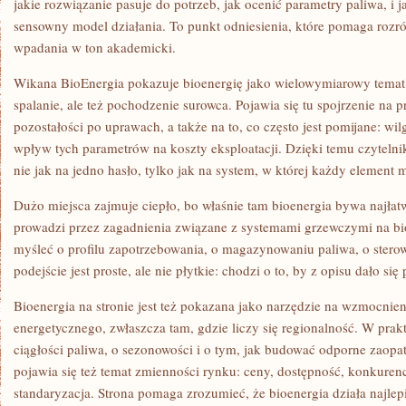
jakie rozwiązanie pasuje do potrzeb, jak ocenić parametry paliwa, i 
sensowny model działania. To punkt odniesienia, które pomaga rozró
wpadania w ton akademicki.
Wikana BioEnergia pokazuje bioenergię jako wielowymiarowy temat, 
spalanie, ale też pochodzenie surowca. Pojawia się tu spojrzenie na
pozostałości po uprawach, a także na to, co często jest pomijane: wil
wpływ tych parametrów na koszty eksploatacji. Dzięki temu czytelnik
nie jak na jedno hasło, tylko jak na system, w której każdy element 
Dużo miejsca zajmuje ciepło, bo właśnie tam bioenergia bywa najłat
prowadzi przez zagadnienia związane z systemami grzewczymi na bi
myśleć o profilu zapotrzebowania, o magazynowaniu paliwa, o sterow
podejście jest proste, ale nie płytkie: chodzi o to, by z opisu dało się
Bioenergia na stronie jest też pokazana jako narzędzie na wzmocnie
energetycznego, zwłaszcza tam, gdzie liczy się regionalność. W prak
ciągłości paliwa, o sezonowości i o tym, jak budować odporne zaopa
pojawia się też temat zmienności rynku: ceny, dostępność, konkurenc
standaryzacja. Strona pomaga zrozumieć, że bioenergia działa najlepi