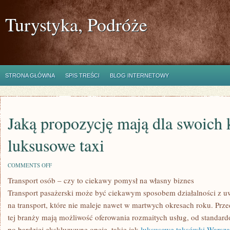
Turystyka, Podróże
STRONA GŁÓWNA
SPIS TREŚCI
BLOG INTERNETOWY
Jaką propozycję mają dla swoich 
luksusowe taxi
ON
COMMENTS OFF
JAKĄ
Transport osób – czy to ciekawy pomysł na własny biznes
PROPOZYCJĘ
MAJĄ
Transport pasażerski może być ciekawym sposobem działalności z u
DLA
SWOICH
na transport, które nie maleje nawet w martwych okresach roku. Prz
KLIENTÓW
tej branży mają możliwość oferowania rozmaitych usług, od stand
LUKSUSOWE
TAXI
po bardziej ekskluzywne opcje, takie jak
luksusowe taksówki Warsz