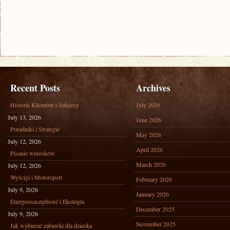
Recent Posts
Archives
Historie Klientów i Sukcesy
July 2026
July 13, 2026
June 2026
Poradniki i Strategie
May 2026
July 12, 2026
April 2026
Pisanie wniosków
March 2026
July 12, 2026
Wyścigi i Motorsport
February 2026
July 9, 2026
January 2026
Energooszczędność i Ekologia
December 2025
July 9, 2026
November 2025
Jak wybierać zabawki dla dziecka