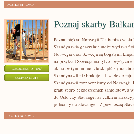
DO
POSTED BY ADMIN
EGIPTU?
Poznaj skarby Bałk
Poznaj piękno Norwegii Dla bardzo wielu 
Skandynawia generalnie może wydawać się
Norwegia oraz Szwecja są bogatymi krajami,
na przykład Szwecja ma tylko i wyłącznie
akurat w tym momencie skupić się na atu
DECEMBER - 3 - 2025
Skandynawii nie brakuje tak wiele do raj
ON
COMMENTS OFF
Skandynawii rozpoczniemy od Norwegii. D
POZNAJ
kraju sporo bezpośrednich samolotów, a w
SKARBY
do Oslo czy Stavanger za całkiem atrakcyj
BAŁKANÓW
polecimy do Stavanger! Z pewnością Stav
POSTED BY ADMIN