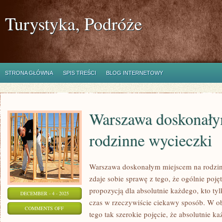
Turystyka, Podróże
STRONA GŁÓWNA
SPIS TREŚCI
BLOG INTERNETOWY
Warszawa doskonały
rodzinne wycieczki
Warszawa doskonałym miejscem na rodzi
zdaje sobie sprawę z tego, że ogólnie pojęt
propozycją dla absolutnie każdego, kto ty
DECEMBER - 4 - 2025
czas w rzeczywiście ciekawy sposób. W ob
ON
COMMENTS OFF
tego tak szerokie pojęcie, że absolutnie ka
WARSZAWA