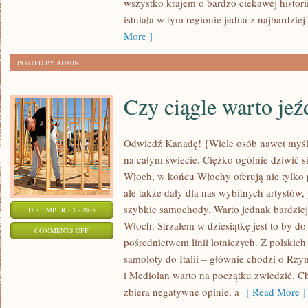
wszystko krajem o bardzo ciekawej historii
ROSJI!
istniała w tym regionie jedna z najbardziej
More ]
POSTED BY ADMIN
Czy ciągle warto jeź
Odwiedź Kanadę! {Wiele osób nawet myśli, i
na całym świecie. Ciężko ogólnie dziwić 
Włoch, w końcu Włochy oferują nie tylko p
ale także dały dla nas wybitnych artystów,
szybkie samochody. Warto jednak bardziej
DECEMBER - 3 - 2025
Włoch. Strzałem w dziesiątkę jest to by do
ON
COMMENTS OFF
pośrednictwem linii lotniczych. Z polskich 
CZY
samoloty do Italii – głównie chodzi o Rzy
CIĄGLE
i Mediolan warto na początku zwiedzić. C
WARTO
zbiera negatywne opinie, a
[ Read More ]
JEŹDZIĆ