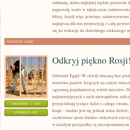
odmianę, która najlepiej będzie pasowała d
DOSKONAŁYM
naprawdę warto w takim razie zainteresow
MIEJSCEM
bliżej. Jeżeli więc jesteśmy zainteresowan
NA
najlepszą dla nas propozycją z całą pewno
RODZINNE
się na wakacje do dowolnego ciekawego m
WYCIECZKI
POSTED BY ADMIN
Odkryj piękno Rosji
Odwiedź Egipt! W chwili obecnej bez pr
mnóstwo państw leżących na całym świecie
ogromną popularnością wśród turystów. 
najistotniejszych z nich niewątpliwie zalic
przyjeżdżają tysiące ludzi z całego świata
DECEMBER - 3 - 2025
kraju – trudno jest się jednak temu dziwić
ON
COMMENTS OFF
zaoferować sporo bardzo ciekawych rzecz
ODKRYJ
w każdym przypadku są niezapomnianym p
PIĘKNO