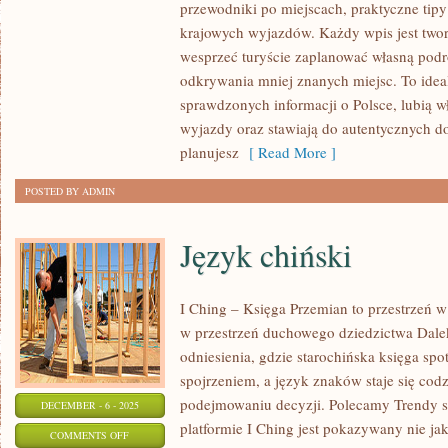
przewodniki po miejscach, praktyczne tipy
DREWNIANA
krajowych wyjazdów. Każdy wpis jest twor
I
wesprzeć turyście zaplanować własną pod
REGIONALNA
odkrywania mniej znanych miejsc. To ideal
POLSKA
sprawdzonych informacji o Polsce, lubią 
wyjazdy oraz stawiają do autentycznych 
planujesz
[ Read More ]
POSTED BY ADMIN
Język chiński
I Ching – Księga Przemian to przestrzeń w 
w przestrzeń duchowego dziedzictwa Dal
odniesienia, gdzie starochińska księga spo
spojrzeniem, a język znaków staje się c
podejmowaniu decyzji. Polecamy Trendy sp
DECEMBER - 6 - 2025
platformie I Ching jest pokazywany nie ja
ON
COMMENTS OFF