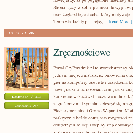
nowicjuszy, aż po pogłębione materiały d
REKREACYJNE
Strona łączy w sobie planowanie wypraw, 
oraz żeglarskiego ducha, który motywuje 
Tempesta-Jachty.pl – rejsy,
[ Read More ]
POSTED BY ADMIN
Zręcznościowe
Portal GryPoradnik.pl to wszechstronny bl
jednym miejscu instrukcje, omówienia ora
gier na komputery osobiste i urządzenia k
nowi gracze oraz doświadczeni gracze znaj
konkretne wskazówki i uczciwe opinie, k
DECEMBER - 5 - 2025
zagrać oraz maksymalnie cieszyć się rozg
ON
COMMENTS OFF
Eksperymentalne i Gry ze Wsparciem Mod
ZRĘCZNOŚCIOWE
praktycznie każdy entuzjasta rozgrywki zna
dokładnych solucji i step by step opisanyc
zestawienia sprzętu, po komentarze najważ