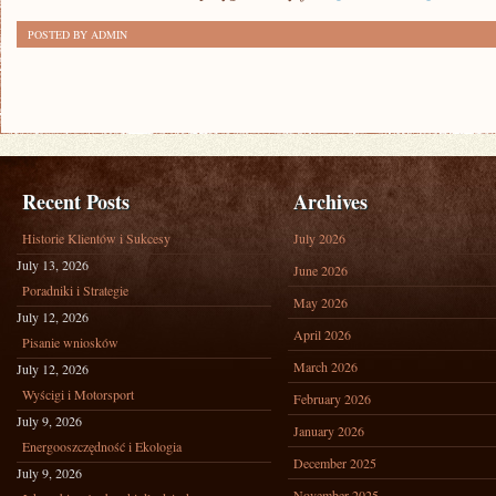
POSTED BY ADMIN
Recent Posts
Archives
Historie Klientów i Sukcesy
July 2026
July 13, 2026
June 2026
Poradniki i Strategie
May 2026
July 12, 2026
April 2026
Pisanie wniosków
March 2026
July 12, 2026
Wyścigi i Motorsport
February 2026
July 9, 2026
January 2026
Energooszczędność i Ekologia
December 2025
July 9, 2026
November 2025