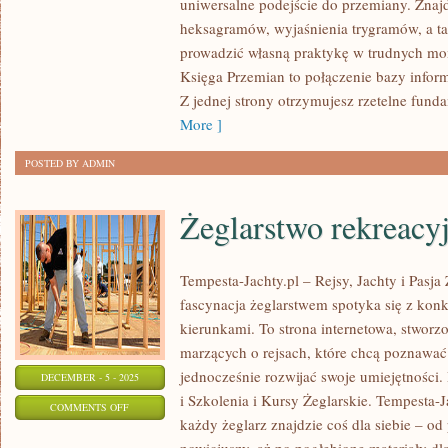
uniwersalne podejście do przemiany. Znajdz
JĘZYK
heksagramów, wyjaśnienia trygramów, a t
CHIŃSKI
prowadzić własną praktykę w trudnych mo
Księga Przemian to połączenie bazy inform
Z jednej strony otrzymujesz rzetelne funda
More ]
POSTED BY ADMIN
Żeglarstwo rekreacy
Tempesta-Jachty.pl – Rejsy, Jachty i Pasja
fascynacja żeglarstwem spotyka się z kon
kierunkami. To strona internetowa, stworz
marzących o rejsach, które chcą poznawać 
jednocześnie rozwijać swoje umiejętności.
DECEMBER - 5 - 2025
i Szkolenia i Kursy Żeglarskie. Tempesta-Ja
ON
COMMENTS OFF
każdy żeglarz znajdzie coś dla siebie – o
ŻEGLARSTWO