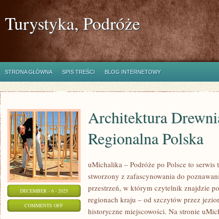
Turystyka, Podróże
STRONA GŁÓWNA
SPIS TREŚCI
BLOG INTERNETOWY
Architektura Drewni
Regionalna Polska
uMichalika – Podróże po Polsce to serwis t
stworzony z zafascynowania do poznawani
przestrzeń, w którym czytelnik znajdzie 
DECEMBER - 6 - 2025
regionach kraju – od szczytów przez jezio
ON
COMMENTS OFF
historyczne miejscowości. Na stronie uMi
ARCHITEKTURA