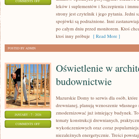
ON
COMMENTS OFF
leków i suplementów i Szczepienia i immu
TRYCHOLOGIA
strony jest czytelnik i jego pytania. Jedni
spojówki są podrażnione. Inni zastanawiają
po całym dniu przed monitorem. Ktoś chce
ktoś inny próbuje
[ Read More ]
POSTED BY ADMIN
Oświetlenie w archit
budownictwie
Mazurskie Domy to serwis dla osób, które
drewnianej, planują wznoszenie własnego 
zmodernizować już istniejący budynek. To
JANUARY - 7 - 2026
tematy konstrukcji drewnianych, praktyczn
ON
COMMENTS OFF
wykończeniowych oraz coraz popularniej
OŚWIETLENIE
niezależnych energetycznie. Treści powsta