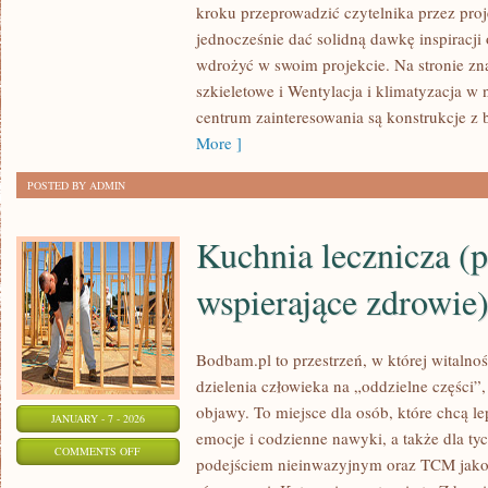
W
kroku przeprowadzić czytelnika przez proj
ARCHITEKTURZE
jednocześnie dać solidną dawkę inspiracji
I
wdrożyć w swoim projekcie. Na stronie z
BUDOWNICTWIE
szkieletowe i Wentylacja i klimatyzacja
centrum zainteresowania są konstrukcje z b
More ]
POSTED BY ADMIN
Kuchnia lecznicza (p
wspierające zdrowie
Bodbam.pl to przestrzeń, w której witalnoś
dzielenia człowieka na „oddzielne części”,
objawy. To miejsce dla osób, które chcą l
JANUARY - 7 - 2026
emocje i codzienne nawyki, a także dla tych
ON
COMMENTS OFF
podejściem nieinwazyjnym oraz TCM jako
KUCHNIA