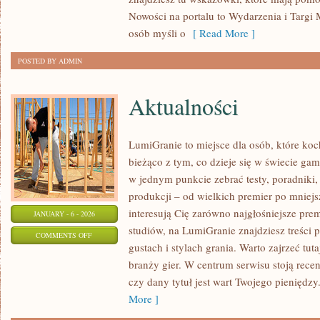
UŻYWANE
Nowości na portalu to Wydarzenia i Targi 
osób myśli o
[ Read More ]
POSTED BY ADMIN
Aktualności
LumiGranie to miejsce dla osób, które koc
bieżąco z tym, co dzieje się w świecie gam
w jednym punkcie zebrać testy, poradniki,
produkcji – od wielkich premier po mniejsz
interesują Cię zarówno najgłośniejsze prem
JANUARY - 6 - 2026
studiów, na LumiGranie znajdziesz treści
ON
COMMENTS OFF
gustach i stylach grania. Warto zajrzeć tu
AKTUALNOŚCI
branży gier. W centrum serwisu stoją rece
czy dany tytuł jest wart Twojego pieniędzy
More ]