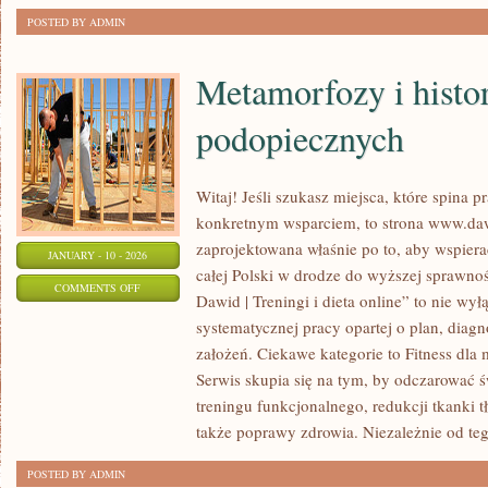
POSTED BY ADMIN
Metamorfozy i histo
podopiecznych
Witaj! Jeśli szukasz miejsca, które spina 
konkretnym wsparciem, to strona www.dawi
zaprojektowana właśnie po to, aby wspiera
JANUARY - 10 - 2026
całej Polski w drodze do wyższej sprawnoś
ON
COMMENTS OFF
Dawid | Treningi i dieta online” to nie wył
METAMORFOZY
systematycznej pracy opartej o plan, diagn
I
założeń. Ciekawe kategorie to Fitness dla 
HISTORIE
Serwis skupia się na tym, by odczarować 
PODOPIECZNYCH
treningu funkcjonalnego, redukcji tkanki t
także poprawy zdrowia. Niezależnie od teg
POSTED BY ADMIN