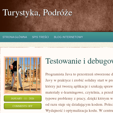
Turystyka, Podróże
STRONA GŁÓWNA
SPIS TREŚCI
BLOG INTERNETOWY
Testowanie i debugo
Programista Java to przestrzeń stworzone d
Javy w praktyce i zrobić solidny start w pr
którzy już tworzą aplikacje i szukają sp
materiały e-learningowe, czytelnia, a prz
typowe problemy z pracy, dzięki którym wie
JANUARY - 11 - 2026
od razu staje się działającym kodem. Pol
ON
COMMENTS OFF
Wydajność i optymalizacja kodu. W centrum 
TESTOWANIE