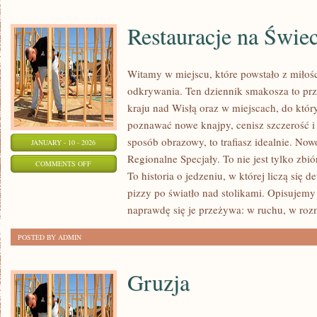
Restauracje na Świec
Witamy w miejscu, które powstało z miłośc
odkrywania. Ten dziennik smakosza to prz
kraju nad Wisłą oraz w miejscach, do który
poznawać nowe knajpy, cenisz szczerość i
sposób obrazowy, to trafiasz idealnie. Nowo
JANUARY - 10 - 2026
Regionalne Specjały. To nie jest tylko zbió
ON
COMMENTS OFF
To historia o jedzeniu, w której liczą się 
RESTAURACJE
pizzy po światło nad stolikami. Opisujemy 
NA
naprawdę się je przeżywa: w ruchu, w ro
ŚWIECIE
POSTED BY ADMIN
Gruzja