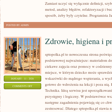
Zamiast uczyć się wyłącznie definicji, szy
I
metod, analizy błędów, refaktoryzacji i b
DEBUGOWANIE
sposób, żeby były czytelne. Programista J
POSTED BY ADMIN
Zdrowie, higiena i p
sptopolka.pl to nowoczesna strona poświę
podstawowej najważniejsze: materiałom d
ciekawe zajęcia oraz pomocy w codzienny
miejsce, w którym dziecko może sprawdzić
wskazówki do mądrego wspierania, a wyc
JANUARY - 11 - 2026
gotowe do wdrożenia na lekcji i poza nią
ON
COMMENTS OFF
Technika. Ideą serwisu jest uporządkowani
ZDROWIE,
przystępny i logiczny. W podstawówce wsz
HIGIENA
następne zagadnienia pojawiają się co chwi
I
zestresować. Dlatego sptopolka.pl stawia 
PROFILAKTYKA