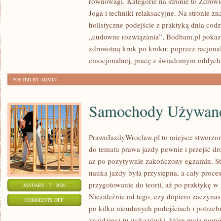
równowagi. Kategorie na stronie to Zdrowi
LECZNICZA
Joga i techniki relaksacyjne. Na stronie zna
(PRZEPISY
holistyczne podejście z praktyką dnia co
WSPIERAJĄCE
„cudowne rozwiązania”, Bodbam.pl pokazu
ZDROWIE)
zdrowotną krok po kroku: poprzez racjona
emocjonalnej, pracę z świadomym oddyc
POSTED BY ADMIN
Samochody Używan
PrawoJazdyWroclaw.pl to miejsce stworzon
do tematu prawa jazdy pewnie i przejść dr
aż po pozytywnie zakończony egzamin. Str
nauka jazdy była przystępna, a cały proc
przygotowanie do teorii, aż po praktykę w 
JANUARY - 7 - 2026
Niezależnie od tego, czy dopiero zaczynasz
ON
COMMENTS OFF
po kilku nieudanych podejściach i potrzeb
SAMOCHODY
znajdziesz tu wskazówki, które mają pomó