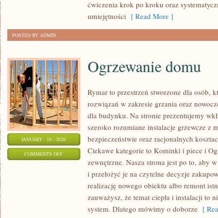
ćwiczenia krok po kroku oraz systematycz
umiejętności
[ Read More ]
POSTED BY ADMIN
Ogrzewanie domu
Rymar to przestrzeń stworzone dla osób, 
rozwiązań w zakresie grzania oraz nowoc
dla budynku. Na stronie prezentujemy wk
szeroko rozumiane instalacje grzewcze z 
bezpieczeństwie oraz racjonalnych kosztac
JANUARY - 10 - 2026
Ciekawe kategorie to Kominki i piece i Ogró
ON
COMMENTS OFF
zewnętrzne. Nasza strona jest po to, aby
OGRZEWANIE
i przełożyć je na czytelne decyzje zakupow
DOMU
realizację nowego obiektu albo remont istni
zauważysz, że temat ciepła i instalacji to n
system. Dlatego mówimy o doborze
[ Rea