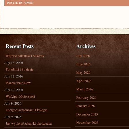
POSTED BY ADMIN
Recent Posts
Archives
Historie Klientów i Sukcesy
July 2026
July 13, 2026
June 2026
Poradniki i Strategie
May 2026
July 12, 2026
April 2026
Pisanie wniosków
March 2026
July 12, 2026
Wyścigi i Motorsport
February 2026
July 9, 2026
January 2026
Energooszczędność i Ekologia
December 2025
July 9, 2026
November 2025
Jak wybierać zabawki dla dziecka