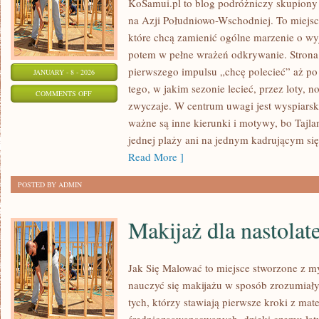
KoSamui.pl to blog podróżniczy skupiony 
na Azji Południowo-Wschodniej. To miejsc
które chcą zamienić ogólne marzenie o wy
potem w pełne wrażeń odkrywanie. Strona
pierwszego impulsu „chcę polecieć” aż po
JANUARY - 8 - 2026
tego, w jakim sezonie lecieć, przez loty, no
ON
COMMENTS OFF
zwyczaje. W centrum uwagi jest wyspiarsk
GRUZJA
ważne są inne kierunki i motywy, bo Tajlan
jednej plaży ani na jednym kadrującym się
Read More ]
POSTED BY ADMIN
Makijaż dla nastolat
Jak Się Malować to miejsce stworzone z my
nauczyć się makijażu w sposób zrozumiały.
tych, którzy stawiają pierwsze kroki z mate