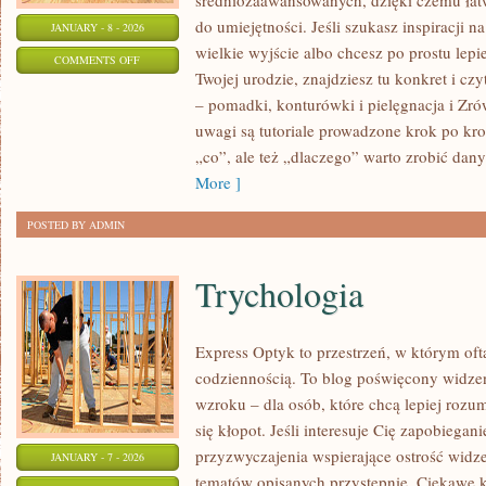
średniozaawansowanych, dzięki czemu łat
do umiejętności. Jeśli szukasz inspiracji 
JANUARY - 8 - 2026
wielkie wyjście albo chcesz po prostu lepi
ON
COMMENTS OFF
Twojej urodzie, znajdziesz tu konkret i cz
MAKIJAŻ
– pomadki, konturówki i pielęgnacja i Z
DLA
uwagi są tutoriale prowadzone krok po kro
NASTOLATEK
„co”, ale też „dlaczego” warto zrobić dan
More ]
POSTED BY ADMIN
Trychologia
Express Optyk to przestrzeń, w którym oft
codziennością. To blog poświęcony widzen
wzroku – dla osób, które chcą lepiej rozu
się kłopot. Jeśli interesuje Cię zapobiegani
przyzwyczajenia wspierające ostrość widz
JANUARY - 7 - 2026
tematów opisanych przystępnie. Ciekawe k