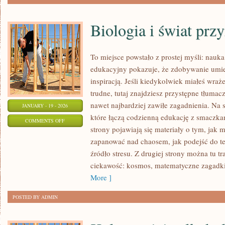
Biologia i świat prz
To miejsce powstało z prostej myśli: nauk
edukacyjny pokazuje, że zdobywanie umie
inspiracją. Jeśli kiedykolwiek miałeś wraż
trudne, tutaj znajdziesz przystępne tłuma
nawet najbardziej zawiłe zagadnienia. Na s
JANUARY - 19 - 2026
które łączą codzienną edukację z smaczkam
ON
COMMENTS OFF
strony pojawiają się materiały o tym, jak 
BIOLOGIA
zapanować nad chaosem, jak podejść do te
I
źródło stresu. Z drugiej strony można tu tra
ŚWIAT
ciekawość: kosmos, matematyczne zagadki
PRZYRODY
More ]
POSTED BY ADMIN