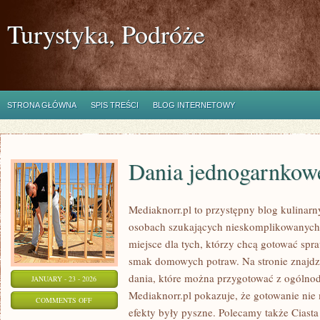
Turystyka, Podróże
STRONA GŁÓWNA
SPIS TREŚCI
BLOG INTERNETOWY
Dania jednogarnkow
Mediaknorr.pl to przystępny blog kulinarn
osobach szukających nieskomplikowanych
miejsce dla tych, którzy chcą gotować spr
smak domowych potraw. Na stronie znajdzi
dania, które można przygotować z ogólno
JANUARY - 23 - 2026
Mediaknorr.pl pokazuje, że gotowanie nie
ON
COMMENTS OFF
efekty były pyszne. Polecamy także Ciasta 
DANIA