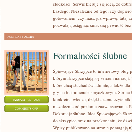
słodkości. Serwis kieruje się ideą, że dob
JEDNOGARNKOWE
każdego. Niezależnie od tego, czy dopier
gotowaniem, czy masz już wprawę, tutaj zn
pozwalają osiągnąć smaczną pewność bez 
POSTED BY ADMIN
Formalności ślubne
Śpiewające Skrzypce to internetowy blog 
którym skrzypce stają się sercem narracji.
które chcą słuchać świadomie, a także dla 
gry na instrumencie smyczkowym. Strona 
konkretną wiedzą, dzięki czemu czytelnik
JANUARY - 22 - 2026
niezależnie od poziomu zaawansowania. P
ON
COMMENTS OFF
Dekoracje ślubne. Idea Śpiewających Skrzy
FORMALNOŚCI
do skrzypiec oraz na przekonaniu, że dźw
ŚLUBNE
Wpisy publikowane na stronie pomagają uł