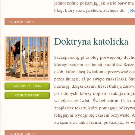
jednocześnie pokazują, jak wiele barw ma 
blog, który rozwija słuch, zachęca do
[ Re
POSTED BY ADMIN
Doktryna katolicka
Szczepan.org.pl to blog poświęcony ducho
którego sercem jest temat parafii św. Szcz
osób, które chcą świadomie przeżywać cod
przez liturgię, aż po święte znaki łaski. St
narracją, dzięki czemu treści trafiają zar
JANUARY - 21 - 2026
jak i do tych, którzy dopiero szukają drog
ON
COMMENTS OFF
współczesny świat i Święci patroni i ich o
DOKTRYNA
znajdziesz teksty, które pomagają odkrywa
KATOLICKA
religijnym wydaje się czasem oczywiste. 
związane z nauką Jezusa, pokazując, że wia
POSTED BY ADMIN