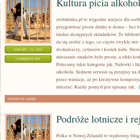
Kultura picia alkoho
zrobdrinka.pl to wygodne miejsce dla osób,
przygotować proste drinki w domu – bez b
trudno dostępnych składników. To bibliote
da się zrobić z tego, co często zwykle sto
dosładzaczy, cytrusów i kostek lodu. Stro
JANUARY - 18 - 2026
mieszanie smaków było proste, a efekt ko
ON
COMMENTS OFF
Polecamy takie kategorie jak: Nalewki i li
KULTURA
alkoholu. Sednem serwisu są przepisy na 
PICIA
przez wariacje, aż po kreatywne kompozycj
ALKOHOLU
mieszać. Każdy pomysł jest opisany tak,
[
POSTED BY ADMIN
Podróże lotnicze i re
Polka w Nowej Zelandii to wędrowny blog