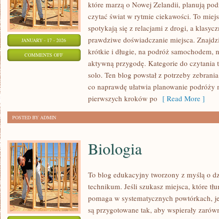
które marzą o Nowej Zelandii, planują pod
czytać świat w rytmie ciekawości. To miej
spotykają się z relacjami z drogi, a klasyc
prawdziwe doświadczanie miejsca. Znajdz
JANUARY - 17 - 2026
krótkie i długie, na podróż samochodem, 
ON
COMMENTS OFF
aktywną przygodę. Kategorie do czytania 
PODRÓŻE
solo. Ten blog powstał z potrzeby zebrani
LOTNICZE
co naprawdę ułatwia planowanie podróży n
I
pierwszych kroków po
[ Read More ]
REJSY
STATKAMI
POSTED BY ADMIN
Biologia
To blog edukacyjny tworzony z myślą o dz
technikum. Jeśli szukasz miejsca, które t
pomaga w systematycznych powtórkach, je
są przygotowane tak, aby wspierały zarów