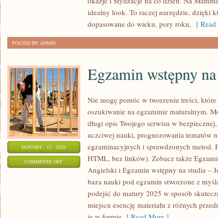
okazje i Stylizacje na co dzień. Na Mamm
DOMOWA
idealny look. To raczej narzędzie, dzięki k
I
dopasowane do wieku, pory roku,
[ Read 
LOUNGEWEAR
POSTED BY ADMIN
Egzamin wstępny na 
Nie mogę pomóc w tworzeniu treści, które 
oszukiwanie na egzaminie maturalnym. Mo
długi opis Twojego serwisu w bezpiecznej, 
uczciwej nauki, prognozowania tematów 
egzaminacyjnych i sprawdzonych metod. P
JANUARY - 13 - 2026
HTML, bez linków). Zobacz także Egzamin
ON
COMMENTS OFF
Angielski i Egzamin wstępny na studia – J
EGZAMIN
baza nauki pod egzamin stworzone z myślą
WSTĘPNY
podejść do matury 2025 w sposób skutecz
NA
miejscu esencję materiału z różnych przed
STUDIA
je w formie
[ Read More ]