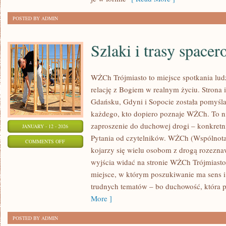
–
FIZYKA
POSTED BY ADMIN
Szlaki i trasy space
WŻCh Trójmiasto to miejsce spotkania ludz
relację z Bogiem w realnym życiu. Strona 
Gdańsku, Gdyni i Sopocie została pomyśl
każdego, kto dopiero poznaje WŻCh. To nie
zaproszenie do duchowej drogi – konkretn
JANUARY - 12 - 2026
Pytania od czytelników. WŻCh (Wspólnota
ON
COMMENTS OFF
kojarzy się wielu osobom z drogą rozeznaw
SZLAKI
wyjścia widać na stronie WŻCh Trójmiasto
I
miejsce, w którym poszukiwanie ma sens i
TRASY
trudnych tematów – bo duchowość, która 
SPACEROWE
More ]
POSTED BY ADMIN