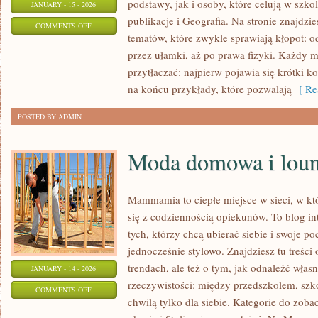
podstawy, jak i osoby, które celują w szk
JANUARY - 15 - 2026
publikacje i Geografia. Na stronie znajdzi
ON
COMMENTS OFF
tematów, które zwykle sprawiają kłopot: od
BIOLOGIA
przez ułamki, aż po prawa fizyki. Każdy mat
przytłaczać: najpierw pojawia się krótki k
na końcu przykłady, które pozwalają
[ Re
POSTED BY ADMIN
Moda domowa i lou
Mammamia to ciepłe miejsce w sieci, w kt
się z codziennością opiekunów. To blog i
tych, którzy chcą ubierać siebie i swoje p
jednocześnie stylowo. Znajdziesz tu treści
trendach, ale też o tym, jak odnaleźć włas
JANUARY - 14 - 2026
rzeczywistości: między przedszkolem, szko
ON
COMMENTS OFF
chwilą tylko dla siebie. Kategorie do zobac
MODA